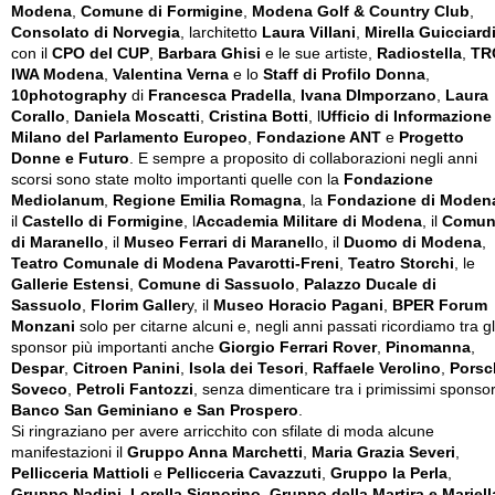
Modena
,
Comune di Formigine
,
Modena Golf & Country Club
,
Consolato di Norvegia
, larchitetto
Laura Villani
,
Mirella Guicciard
con il
CPO del CUP
,
Barbara Ghisi
e le sue artiste,
Radiostella
,
TR
IWA Modena
,
Valentina Verna
e lo
Staff di Profilo Donna
,
10photography
di
Francesca Pradella
,
Ivana DImporzano
,
Laura
Corallo
,
Daniela Moscatti
,
Cristina Botti
, l
Ufficio di Informazione
Milano del Parlamento Europeo
,
Fondazione ANT
e
Progetto
Donne e Futuro
. E sempre a proposito di collaborazioni negli anni
scorsi sono state molto importanti quelle con la
Fondazione
Mediolanum
,
Regione Emilia Romagna
, la
Fondazione di Moden
il
Castello di Formigine
, l
Accademia Militare di Modena
, il
Comun
di Maranello
, il
Museo Ferrari di Maranell
o, il
Duomo di Modena
,
Teatro Comunale di Modena Pavarotti-Freni
,
Teatro Storchi
, le
Gallerie Estensi
,
Comune di Sassuolo
,
Palazzo Ducale di
Sassuolo
,
Florim Galler
y, il
Museo Horacio Pagani
,
BPER Forum
Monzani
solo per citarne alcuni e, negli anni passati ricordiamo tra gl
sponsor più importanti anche
Giorgio Ferrari Rover
,
Pinomanna
,
Despar
,
Citroen Panini
,
Isola dei Tesori
,
Raffaele Verolino
,
Porsc
Soveco
,
Petroli Fantozzi
, senza dimenticare tra i primissimi sponsor 
Banco San Geminiano e San Prospero
.
Si ringraziano per avere arricchito con sfilate di moda alcune
manifestazioni il
Gruppo Anna Marchetti
,
Maria Grazia Severi
,
Pellicceria Mattioli
e
Pellicceria Cavazzuti
,
Gruppo la Perla
,
Gruppo Nadini
,
Lorella Signorino
,
Gruppo della Martira e Mariell