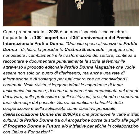
Come preannunciato il
2025
è un anno “speciale” che celebra il
traguardo della
100° copertina
e il
35° anniversario del Premio
Internazionale Profilo Donna
.
“Una vita spesa al servizio di
Profilo
Donna
- dichiara la presidente
Cristina Bicciocchi
- progetto che,
nonostante i cambiamenti e le trasformazioni del settore, continua a
raccontare e documentare puntualmente la storia al femminile
attraverso il prodotto editoriale
Profilo Donna Magazine
che vuole
essere non solo un punto di riferimento, ma anche una rete di
informazione e di sostegno per tutti coloro che ne condividono i
contenuti. Nella rivista si leggono infatti le esperienze di tante
testimonial talentuose, di come la donna si sia emancipata nel mond
del lavoro, delle professioni e delle istituzioni, arricchendo e superan
tanti stereotipi del passato. Senza dimenticare la finalità della
cooperazione e della solidarietà come obiettivo principale
dell
Associazione Donne del 2000Aps
che promuove le varie iniziat
culturali di
Profilo Donna
tra cui erogazione borse di studio alle pupil
di
Progetto Donne e Futuro
e/o iniziative benefiche in collaborazion
con Onlus e Fondazioni.”