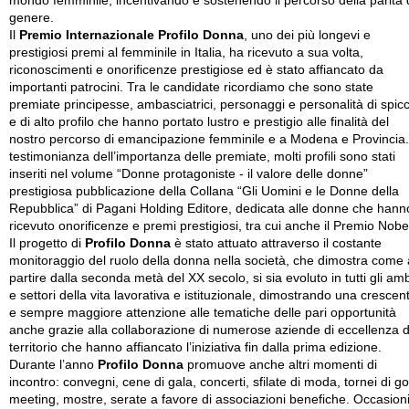
mondo femminile, incentivando e sostenendo il percorso della parità 
genere.
Il
Premio Internazionale Profilo Donna
, uno dei più longevi e
prestigiosi premi al femminile in Italia, ha ricevuto a sua volta,
riconoscimenti e onorificenze prestigiose ed è stato affiancato da
importanti patrocini. Tra le candidate ricordiamo che sono state
premiate principesse, ambasciatrici, personaggi e personalità di spic
e di alto profilo che hanno portato lustro e prestigio alle finalità del
nostro percorso di emancipazione femminile e a Modena e Provincia.
testimonianza dell’importanza delle premiate, molti profili sono stati
inseriti nel volume “Donne protagoniste - il valore delle donne”
prestigiosa pubblicazione della Collana “Gli Uomini e le Donne della
Repubblica” di Pagani Holding Editore, dedicata alle donne che hann
ricevuto onorificenze e premi prestigiosi, tra cui anche il Premio Nobe
Il progetto di
Profilo Donna
è stato attuato attraverso il costante
monitoraggio del ruolo della donna nella società, che dimostra come 
partire dalla seconda metà del XX secolo, si sia evoluto in tutti gli amb
e settori della vita lavorativa e istituzionale, dimostrando una crescen
e sempre maggiore attenzione alle tematiche delle pari opportunità
anche grazie alla collaborazione di numerose aziende di eccellenza d
territorio che hanno affiancato l’iniziativa fin dalla prima edizione.
Durante l’anno
Profilo Donna
promuove anche altri momenti di
incontro: convegni, cene di gala, concerti, sfilate di moda, tornei di gol
meeting, mostre, serate a favore di associazioni benefiche. Occasion