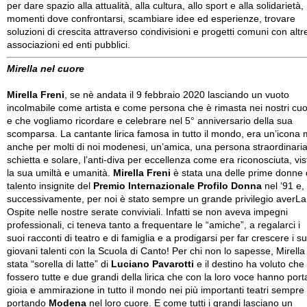
per dare spazio alla attualità, alla cultura, allo sport e alla solidarietà,
momenti dove confrontarsi, scambiare idee ed esperienze, trovare
soluzioni di crescita attraverso condivisioni e progetti comuni con altr
associazioni ed enti pubblici.
Mirella nel cuore
Mirella Freni
, se nè andata il 9 febbraio 2020 lasciando un vuoto
incolmabile come artista e come persona che è rimasta nei nostri cuo
e che vogliamo ricordare e celebrare nel 5° anniversario della sua
scomparsa. La cantante lirica famosa in tutto il mondo, era un’icona
anche per molti di noi modenesi, un’amica, una persona straordinaria
schietta e solare, l’anti-diva per eccellenza come era riconosciuta, vis
la sua umiltà e umanità.
Mirella Freni
è stata una delle prime donne 
talento insignite del
Premio Internazionale Profilo Donna
nel ‘91 e,
successivamente, per noi è stato sempre un grande privilegio averLa
Ospite nelle nostre serate conviviali. Infatti se non aveva impegni
professionali, ci teneva tanto a frequentare le “amiche”, a regalarci i
suoi racconti di teatro e di famiglia e a prodigarsi per far crescere i su
giovani talenti con la Scuola di Canto! Per chi non lo sapesse, Mirella
stata “sorella di latte” di
Luciano Pavarotti
e il destino ha voluto che
fossero tutte e due grandi della lirica che con la loro voce hanno port
gioia e ammirazione in tutto il mondo nei più importanti teatri sempre
portando
Modena
nel loro cuore. E come tutti i grandi lasciano un