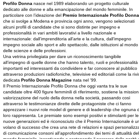
Profilo Donna
nasce nel 1989 elaborando un progetto culturale
dedicato alle donne e alla emancipazione del mondo femminile. In
particolare con l’ideazione del
Premio Internazionale Profilo Donna
che si svolge a Modena e provincia ogni anno, vengono selezionati
alcuni profili di candidate che si sono distinte per impegno e
professionalità in vari ambiti lavorativi a livello nazionale e
internazionale: dall’imprenditoria all’arte e la cultura, dall’impegno
impegno sociale allo sport e allo spettacolo, dalle istituzioni al mondo
delle scienze e delle professioni.
Una vetrina privilegiata per dare un riconoscimento tangibile
all’impegno di quelle donne che hanno talento, ruoli e professionalità
importanti ed interessanti da condividere e far conoscere al pubblico
attraverso produzioni radiofoniche, televisive ed editoriali come la rivi
dedicata
Profilo Donna Magazine
nata nel ’99.
Il Premio Internazionale Profilo Donna che oggi vanta tra le sue
candidate oltre 400 figure femminili di riferimento, sostiene la mission
valorizzazione del ruolo della donna nella società, passando così
attraverso le testimonianze dirette delle protagoniste che ci fanno
apprezzare i nuovi role model di genere e di leadership che ognuna d
loro rappresenta. Le premiate sono esempi positivi e stimolanti per le
nuove generazioni ed è riconosciuto che il Premio Internazionale è u
volano di successo che crea una rete di relazioni e spazi personalizza
di comunicazione consoni all’approfondimento dei temi di attualità del