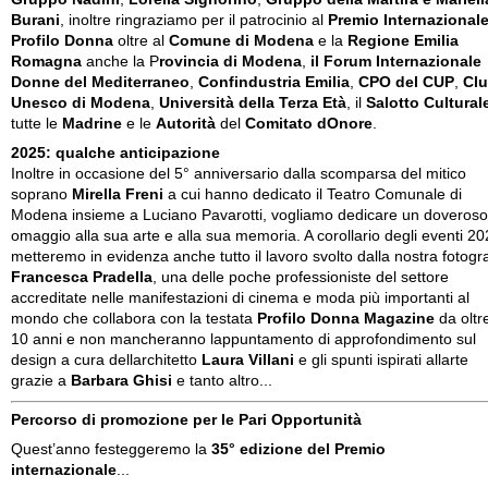
Burani
, inoltre ringraziamo per il patrocinio al
Premio Internazional
Profilo Donna
oltre al
Comune di Modena
e la
Regione Emilia
Romagna
anche la P
rovincia di Modena
,
il Forum Internazionale
Donne del Mediterraneo
,
Confindustria Emilia
,
CPO del CUP
,
Cl
Unesco di Modena
,
Università della Terza Età
, il
Salotto Cultural
tutte le
Madrine
e le
Autorità
del
Comitato dOnore
.
2025: qualche anticipazione
Inoltre in occasione del 5° anniversario dalla scomparsa del mitico
soprano
Mirella Freni
a cui hanno dedicato il Teatro Comunale di
Modena insieme a Luciano Pavarotti, vogliamo dedicare un doveroso
omaggio alla sua arte e alla sua memoria. A corollario degli eventi 2
metteremo in evidenza anche tutto il lavoro svolto dalla nostra fotogr
Francesca Pradella
, una delle poche professioniste del settore
accreditate nelle manifestazioni di cinema e moda più importanti al
mondo che collabora con la testata
Profilo Donna Magazine
da oltr
10 anni e non mancheranno lappuntamento di approfondimento sul
design a cura dellarchitetto
Laura Villani
e gli spunti ispirati allarte
grazie a
Barbara Ghisi
e tanto altro...
Percorso di promozione per le Pari Opportunità
Quest’anno festeggeremo la
35° edizione del Premio
internazionale
...