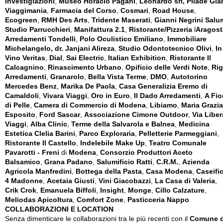
Investigiazioni
,
Museo Horacio Pagani
,
Leonardo srl, Pilade Gia
Viaggimania
,
Farmacia del Corso
,
Cosmari
,
Road House
,
Ecogreen
,
RMH Des Arts
,
Tridente Maserati
,
Gianni Negrini Salu
Studio Parrucchieri
,
Manifattura 2.1
,
Ristorante/Pizzeria
l
Aragost
Arredamenti Tondelli
,
Polo Oculistico Emiliano
,
Immobiliare
Michelangelo, dr. Janjani Alireza
,
Studio Odontotecnico Olivi
,
In
Vino Veritas
,
Dial
,
Sai Electric
,
Italian Exhibition
,
Ristorante Il
Calcagnino
,
Rinascimento Urbano
,
Opificio delle Verdi Note
,
Rig
Arredamenti
,
Granarolo
,
Bella Vista Terme
,
DMO
,
Autotorino
Mercedes Benz
,
Marika De Paola
,
Casa Generalizia Eremo di
Camaldoli
,
Vivara Viaggi
,
Oro in Euro
,
Il Dado Arredamenti
,
A Fio
di Pelle
,
Camera di Commercio di Modena
,
Libiamo
,
Maria Grazia
Esposito
,
Ford Sascar
,
Associazione Cimone Outdoor
,
Via Liber
Viaggi
,
Alba Clinic
,
Terme della Salvarola e Balnea
,
Medicina
Estetica Clelia Barini
,
Parco Exploraria
,
Pelletterie Parmeggiani
,
Ristorante Il Castello
,
Indelebile Make Up
,
Teatro Comunale
Pavarotti - Freni
di
Modena
,
Consorzio Produttori Aceto
Balsamico
,
Grana Padano
,
Salumificio Ratti
,
C.R.M.
,
Azienda
Agricola Manfredini
,
Bottega della Pasta
,
Casa Modena
,
Caseifi
4 Madonne
,
Acetaia Giusti
,
Vini Giacobazzi
,
La Casa di Valeria
,
Crik Crok
,
Emanuela Biffoli
,
Insight
,
Monge
,
Cillo Calzature
,
Meliodas Apicoltura
,
Comfort Zone
,
Pasticceria Nappo
.
COLLABORAZIONI E LOCATION
Senza dimenticare le collaborazioni tra le più recenti con il
Comune d