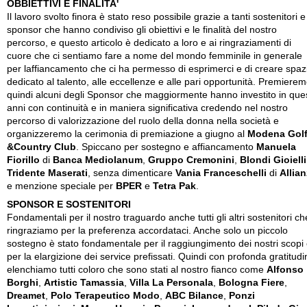
OBBIETTIVI E FINALITA'
Il lavoro svolto finora è stato reso possibile grazie a tanti sostenitori e
sponsor che hanno condiviso gli obiettivi e le finalità del nostro
percorso, e questo articolo è dedicato a loro e ai ringraziamenti di
cuore che ci sentiamo fare a nome del mondo femminile in generale
per laffiancamento che ci ha permesso di esprimerci e di creare spaz
dedicato al talento, alle eccellenze e alle pari opportunità. Premiere
quindi alcuni degli Sponsor che maggiormente hanno investito in ques
anni con continuità e in maniera significativa credendo nel nostro
percorso di valorizzazione del ruolo della donna nella società e
organizzeremo la cerimonia di premiazione a giugno al
Modena Gol
&Country Club
. Spiccano per sostegno e affiancamento
Manuela
Fiorillo
di
Banca Mediolanum
,
Gruppo Cremonini
,
Blondi Gioielli
Tridente Maserati
, senza dimenticare
Vania Franceschelli
di
Allian
e menzione speciale per
BPER
e
Tetra Pak
.
SPONSOR E SOSTENITORI
Fondamentali per il nostro traguardo anche tutti gli altri sostenitori ch
ringraziamo per la preferenza accordataci. Anche solo un piccolo
sostegno è stato fondamentale per il raggiungimento dei nostri scopi
per la elargizione dei service prefissati. Quindi con profonda gratitudi
elenchiamo tutti coloro che sono stati al nostro fianco come
Alfonso
Borghi
,
Artistic Tamassia
,
Villa La Personala
,
Bologna Fiere
,
Dreamet
,
Polo Terapeutico Modo
,
ABC Bilance
,
Ponzi