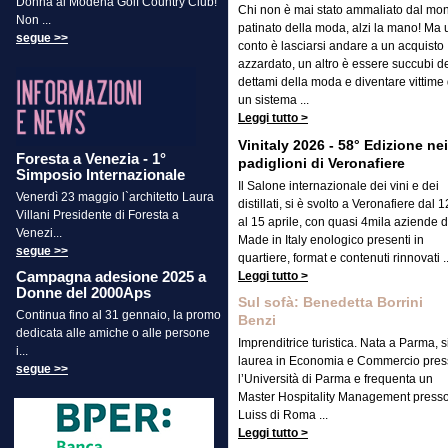
Donna al Modena Golf Country Club!
Chi non è mai stato ammaliato dal mo
Non ...
patinato della moda, alzi la mano! Ma 
segue >>
conto è lasciarsi andare a un acquisto
azzardato, un altro è essere succubi d
dettami della moda e diventare vittime 
un sistema ...
Leggi tutto >
Vinitaly 2026 - 58° Edizione nei
Foresta a Venezia - 1°
padiglioni di Veronafiere
Simposio Internazionale
Il Salone internazionale dei vini e dei
Venerdì 23 maggio l`architetto Laura
distillati, si è svolto a Veronafiere dal 1
Villani Presidente di Foresta a
al 15 aprile, con quasi 4mila aziende d
Venezi...
Made in Italy enologico presenti in
segue >>
quartiere, format e contenuti rinnovati ..
Campagna adesione 2025 a
Leggi tutto >
Donne del 2000Aps
Sul sofà: Benedetta Borrini
Continua fino al 31 gennaio, la promo
Benzi
dedicata alle amiche o alle persone
Imprenditrice turistica. Nata a Parma, s
i...
laurea in Economia e Commercio pres
segue >>
l’Università di Parma e frequenta un
Master Hospitality Management presso
Luiss di Roma ...
Leggi tutto >