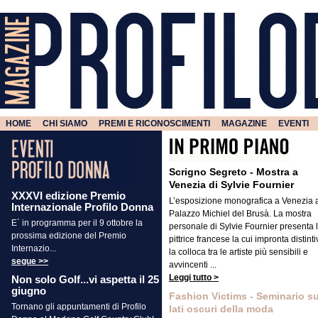
HOME
CHI SIAMO
PREMI E RICONOSCIMENTI
MAGAZINE
EVENTI
Scrigno Segreto - Mostra a
Venezia di Sylvie Fournier
XXXVI edizione Premio
L’esposizione monografica a Venezia 
Internazionale Profilo Donna
Palazzo Michiel del Brusà. La mostra
E` in programma per il 9 ottobre la
personale di Sylvie Fournier presenta 
prossima edizione del Premio
pittrice francese la cui impronta distinti
Internazio...
la colloca tra le artiste più sensibili e
segue >>
avvincenti ...
Leggi tutto >
Non solo Golf...vi aspetta il 25
giugno
Fashion Victims - Seminario su
Tornano gli appuntamenti di Profilo
lati oscuri della moda