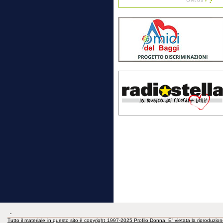
Tutto il materiale in questo sito è copyright 1997-2025 Profilo Donna. E' vietata la riproduzion