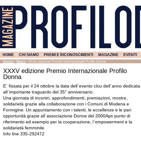
HOME
CHI SIAMO
PREMI E RICONOSCIMENTI
MAGAZINE
EVENTI
Eventi
/
News
/
XXXV edizione Premio Internazionale Profilo Donna
XXXV edizione Premio Internazionale Profilo
Donna
E` fissata per il 24 ottobre la data dell`evento clou dell`anno dedicata
all`importante traguardo del 35° anniversario.
Una giornata di incontri, approfondimenti, premiazioni, mostre,
solidarietà grazie alla collaborazione con i Comuni di Modena e
Formigine. Un appuntamento con i talenti, le eccellenze e le pari
opportunità grazie all`associazione Donne del 2000Aps punto di
riferimento ed esempio per la cooperazione, l`empowerment e la
solidarietà femminile.
Info line 335-292472