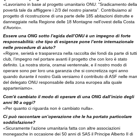
«Lavoriamo in base al progetto umanitario ONU: “Sradicamento della
povertà tale da affliggere i 2/3 del nostro pianeta”. Contribuiamo al
progetto di ricostruzione di una parte delle 185 abitazioni distrutte e
danneggiate nella Regione delle 18 Montagne nell’ovest della Costa
d’Avorio».
Essere una ONG sotto l’egida dell’ONU è un impegno di forte
responsabilità: che tipo di esigenze pone l’ente internazionale
nelle procedure di aiuto?
«Rigore, serietà e trasparenza nella raccolta dei fondi da parte di tutti
club, l’impegno nel portare avanti il progetto che con loro è stato
definito. La nostra storia, oramai ventennale, e il nostro modo di
operare sono per loro una garanzia che si concretizza ogni anno
quando durante il nostro Galà versiamo il contributo di ASF nelle man
del delegato ONU responsabile della zona europea alla quale
apparteniamo».
Com’è cambiato il modo di operare di una ONG dall’inizio degli
anni 90 a oggi?
«Per quanto ci riguarda non è cambiato nulla».
Ci può raccontare un’operazione che le ha portato particolare
soddisfazione?
«Sicuramente l’azione umanitaria fatta con altre associazioni
monegasche in occasione dei 50 anni di SAS il Principe Alberto II di