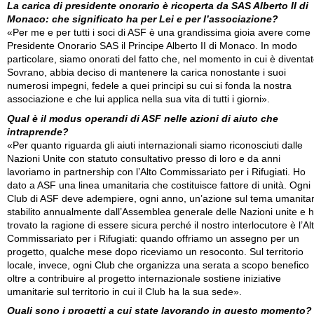
La carica di presidente onorario è ricoperta da SAS Alberto II di
Monaco: che significato ha per Lei e per l’associazione?
«Per me e per tutti i soci di ASF è una grandissima gioia avere come
Presidente Onorario SAS il Principe Alberto II di Monaco. In modo
particolare, siamo onorati del fatto che, nel momento in cui è diventa
Sovrano, abbia deciso di mantenere la carica nonostante i suoi
numerosi impegni, fedele a quei principi su cui si fonda la nostra
associazione e che lui applica nella sua vita di tutti i giorni».
Qual è il modus operandi di ASF nelle azioni di aiuto che
intraprende?
«Per quanto riguarda gli aiuti internazionali siamo riconosciuti dalle
Nazioni Unite con statuto consultativo presso di loro e da anni
lavoriamo in partnership con l’Alto Commissariato per i Rifugiati. Ho
dato a ASF una linea umanitaria che costituisce fattore di unità. Ogni
Club di ASF deve adempiere, ogni anno, un’azione sul tema umanitar
stabilito annualmente dall’Assemblea generale delle Nazioni unite e 
trovato la ragione di essere sicura perché il nostro interlocutore è l’Al
Commissariato per i Rifugiati: quando offriamo un assegno per un
progetto, qualche mese dopo riceviamo un resoconto. Sul territorio
locale, invece, ogni Club che organizza una serata a scopo benefico
oltre a contribuire al progetto internazionale sostiene iniziative
umanitarie sul territorio in cui il Club ha la sua sede».
Quali sono i progetti a cui state lavorando in questo momento?