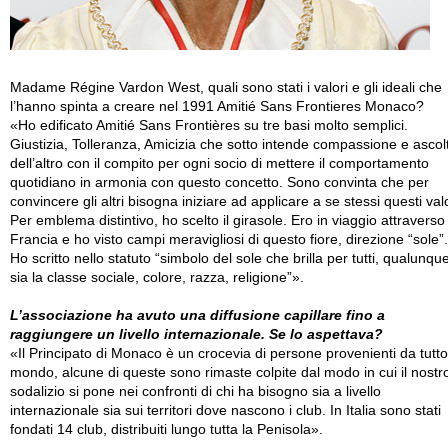
Madame Régine Vardon West, quali sono stati i valori e gli ideali che
l’hanno spinta a creare nel 1991 Amitié Sans Frontieres Monaco?
«Ho edificato Amitié Sans Frontières su tre basi molto semplici.
Giustizia, Tolleranza, Amicizia che sotto intende compassione e ascol
dell’altro con il compito per ogni socio di mettere il comportamento
quotidiano in armonia con questo concetto. Sono convinta che per
convincere gli altri bisogna iniziare ad applicare a se stessi questi valo
Per emblema distintivo, ho scelto il girasole. Ero in viaggio attraverso 
Francia e ho visto campi meravigliosi di questo fiore, direzione “sole”.
Ho scritto nello statuto “simbolo del sole che brilla per tutti, qualunqu
sia la classe sociale, colore, razza, religione”».
L’associazione ha avuto una diffusione capillare fino a
raggiungere un livello internazionale. Se lo aspettava?
«Il Principato di Monaco è un crocevia di persone provenienti da tutto 
mondo, alcune di queste sono rimaste colpite dal modo in cui il nostr
sodalizio si pone nei confronti di chi ha bisogno sia a livello
internazionale sia sui territori dove nascono i club. In Italia sono stati
fondati 14 club, distribuiti lungo tutta la Penisola».