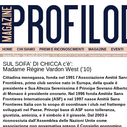
HOME
CHI SIAMO
PREMI E RICONOSCIMENTI
MAGAZINE
EVENTI
Home Page
/
Sul sofà di Chicca
/
SUL SOFA' DI CHICCA C :
Madame Régine Vardon We
SUL SOFA' DI CHICCA c'è':
Madame Régine Vardon West ('10)
Cittadina monegasca, fonda nel 1991 l’Associazione Amitié San
Frontières, primo club service nato in Europa, della quale è
presidente e Sua Altezza Serenissima il Principe Sovrano Alberto
di Monaco è presidente onorario. Nel 1996 fonda Amitiée Sans
Frontieres Internationale (ASF) e nel 1997 nasce Amitiè Sans
Frontieres Italia con lo scopo di coordinare i club nel frattempo
sviluppati nel Paese. Principi base di ASF sono tolleranza,
giustizia, amicizia, e il simbolo è il girasole. Dal 2003 è
riconosciuta dall’Assemblea delle Nazioni Unite come
associazione non governativa presso il Consiglio economico