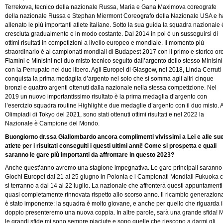
Terrekova, tecnico della nazionale Russa, Maria e Gana Maximova coreografe
della nazionale Russa e Stephan Miermont Coreografo della Nazionale USA e h
allenato le più importanti atlete italiane. Sotto la sua guida la squadra nazionale 
cresciuta gradualmente e in modo costante. Dal 2014 in poi è un susseguirsi di
ottimi risultati in competizioni a livello europeo e mondiale. Il momento più
straordinario è ai campionati mondiali di Budapest 2017 con il primo e storico oro
Flamini e Minisini nel duo misto tecnico seguito dall’argento dello stesso Minisini
con la Perrupato nel duo libero. Agli Europei di Glasgow, nel 2018, Linda Cerruti
conquista la prima medaglia d’argento nel solo che si somma agli altri cinque
bronzi e quattro argenti ottenuti dalla nazionale nella stessa competizione. Nel
2019 un nuovo importantissimo risultato è la prima medaglia d’argento con
l’esercizio squadra routine Highlight e due medaglie d’argento con il duo misto. A
Olimpiadi di Tokyo del 2021, sono stati ottenuti ottimi risultati e nel 2022 la
Nazionale è Campione del Mondo.
Buongiorno dr.ssa Giallombardo ancora complimenti vivissimi a Lei e alle su
atlete per i risultati conseguiti i questi ultimi anni! Come si prospetta e quali
saranno le gare più importanti da affrontare in questo 2023?
Anche quest’anno avremo una stagione impegnativa. Le gare principali saranno 
Giochi Europei dal 21 al 25 giugno in Polonia e i Campionati Mondiali Fukuoka 
si terranno a dal 14 al 22 luglio. La nazionale che affronterà questi appuntamenti
quasi completamente rinnovata rispetto allo scorso anno. Il ricambio generazion
è stato imponente: la squadra è molto giovane, e anche per quello che riguarda i
doppio presenteremo una nuova coppia. In altre parole, sarà una grande sfida! 
le grandi sfide mi sono sempre piaciute e sono quelle che riescono a darmi gli