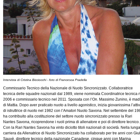
Intervista di Cristina Bicciocchi - foto di Francesca Pradella
Commissario Tecnico della Nazionale di Nuoto Sincronizzato. Collaboratrice
tecnica delle squadre nazionali dal 1989, viene nominata Coordinatrice tecnica 
2006 e commissario tecnico nel 2011. Sposata con l’On. Massimo Zunino, è mad
di Mattia. Dopo aver praticato nuoto a livello agonistico, inizia giovanissima l’attiv
di istruttrice di nuoto nel 1982 con l’Amatori Nuoto Savona. Nel settembre del 19
ha contribuito alla costituzione del settore nuoto sincronizzato presso la Rari
Nantes Savona, ricoprendone i ruoli prima di allenatore e poi di direttore tecnico.
Con la Rari Nantes Savona ha vinto diciotto titoli nazionali di società. Nella lung
carriera da Allenatrice di Nuoto Sincronizzato ha collaborato per tre anni con Giu
Sauvè, direttore tecnico della nazionale Canadese, cinque anni con Marina