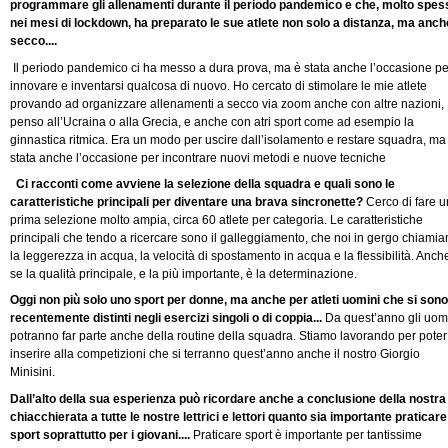
programmare gli allenamenti durante il periodo pandemico e che, molto spes
nei mesi di lockdown, ha preparato le sue atlete non solo a distanza, ma anch
secco....
Il periodo pandemico ci ha messo a dura prova, ma è stata anche l’occasione pe
innovare e inventarsi qualcosa di nuovo. Ho cercato di stimolare le mie atlete
provando ad organizzare allenamenti a secco via zoom anche con altre nazioni,
penso all’Ucraina o alla Grecia, e anche con atri sport come ad esempio la
ginnastica ritmica. Era un modo per uscire dall’isolamento e restare squadra, ma
stata anche l’occasione per incontrare nuovi metodi e nuove tecniche
Ci racconti come avviene la selezione della squadra e quali sono le
caratteristiche principali per diventare una brava sincronette?
Cerco di fare 
prima selezione molto ampia, circa 60 atlete per categoria. Le caratteristiche
principali che tendo a ricercare sono il galleggiamento, che noi in gergo chiami
la leggerezza in acqua, la velocità di spostamento in acqua e la flessibilità. Anch
se la qualità principale, e la più importante, è la determinazione.
Oggi non più solo uno sport per donne, ma anche per atleti uomini che si sono
recentemente distinti negli esercizi singoli o di coppia...
Da quest’anno gli uom
potranno far parte anche della routine della squadra. Stiamo lavorando per poter
inserire alla competizioni che si terranno quest’anno anche il nostro Giorgio
Minisini.
Dall’alto della sua esperienza può ricordare anche a conclusione della nostra
chiacchierata a tutte le nostre lettrici e lettori quanto sia importante praticare
sport soprattutto per i giovani....
Praticare sport è importante per tantissime