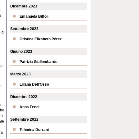
Dicembre 2023
a
è
Emanuela Biffoli
Settembre 2023
 di
Cristina Elizabeth Pérez
Giguno 2023
Patrizia Giallombardo
lle
Marzo 2023
Liliana Dell’Osso
e
Dicembre 2022
i
Anna Fendi
che
 è
Settembre 2022
ale
l
Tehmina Durrani
Ma