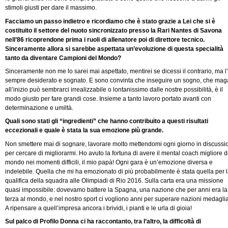
stimoli giusti per dare il massimo.
Facciamo un passo indietro e ricordiamo che è stato grazie a Lei che si è
costituito il settore del nuoto sincronizzato presso la Rari Nantes di Savona
nell’86 ricoprendone prima i ruoli di allenatore poi di direttore tecnico.
Sinceramente allora si sarebbe aspettata un’evoluzione di questa specialità
tanto da diventare Campioni del Mondo?
Sinceramente non me lo sarei mai aspettato, mentirei se dicessi il contrario, ma l
sempre desiderato e sognato. E sono convinta che inseguire un sogno, che mag
all’inizio può sembrarci irrealizzabile o lontanissimo dalle nostre possibilità, è il
modo giusto per fare grandi cose. Insieme a tanto lavoro portato avanti con
determinazione e umiltà.
Quali sono stati gli “ingredienti” che hanno contribuito a questi risultati
eccezionali e quale è stata la sua emozione più grande.
Non smettere mai di sognare, lavorare molto mettendomi ogni giorno in discussi
per cercare di migliorarmi. Ho avuto la fortuna di avere il mental coach migliore d
mondo nei momenti difficili, il mio papà! Ogni gara è un’emozione diversa e
indelebile. Quella che mi ha emozionato di più probabilmente è stata quella per 
qualifica della squadra alle Olimpiadi di Rio 2016. Sulla carta era una missione
quasi impossibile: dovevamo battere la Spagna, una nazione che per anni era la
terza al mondo, e nel nostro sport ci vogliono anni per superare nazioni medaglia
A ripensare a quell’impresa ancora i brividi, i pianti e le urla di gioia!
Sul palco di Profilo Donna ci ha raccontanto, tra l’altro, la difficoltà di