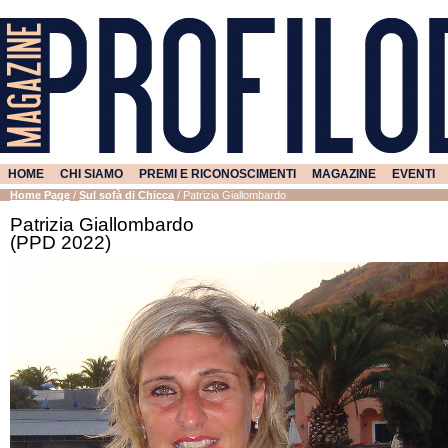
HOME
CHI SIAMO
PREMI E RICONOSCIMENTI
MAGAZINE
EVENTI
Home Page
/
Sul sofà di Chicca
/
Patrizia Giallombardo
Patrizia Giallombardo
(PPD 2022)