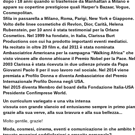
dopo i 18 anni quando si trasferisce da Manhattan a Milano e
appare su copertine prestigiose quali Harper’s Bazaar, Vogue,
Cosmopolitan.
Sfila in passarella a Milano, Roma, Parigi, New York e Giappone.
Volto delle linee cosmetiche di Revlon, Dior, Carità, Helena
Rubenstein, per 10 anni è stata testimonial per la Orlane
Cosmetics. Nel 1999 ha fondato, in Italia, Clarissa Burt
Productions con cui ha prodotto importanti eventi mediatici.
Ha recitato in oltre 20 film e, dal 2011 è stata nominata
Ambasciatrice Americana per la campagna “Walking Africa” che
visto vincere alle donne africane il Premio Nobel per la Pace. Ne
2003 Clarissa è stata ricevuta in due udienze private da Papa
Giovanni Paolo II per il suo lavoro nel sociale. Nel 2014 viene
premiata a Profilo Donna e diventa Ambasciatrice del Premio
Internazionale Profilo Donna negli USA.
Nel 2015 diventa Membro del board della Fondazione Italia-USA 
Presidente Confimprese World.
Un curriculum variegato e una vita intensa
vissuta con grande slancio ed entusiasmo sempre in primo pia
grazie alla sua verve, alla sua bravura e alla sua bellezza...
Molto gentile, grazie!
Moda, cosmesi, cinema, eventi e comunicazione in che ambito 
trovato maggiori soddisfazioni e crescita personale?