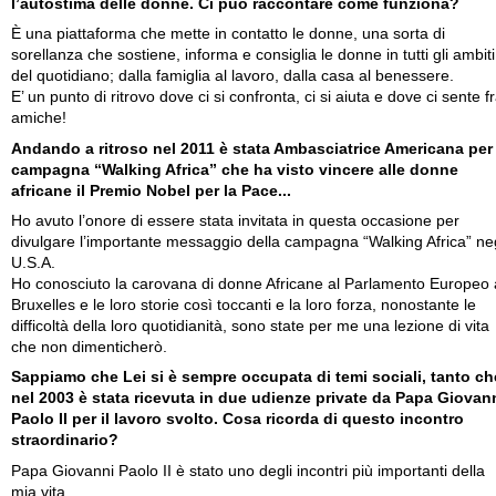
l’autostima delle donne. Ci può raccontare come funziona?
È una piattaforma che mette in contatto le donne, una sorta di
sorellanza che sostiene, informa e consiglia le donne in tutti gli ambiti
del quotidiano; dalla famiglia al lavoro, dalla casa al benessere.
E’ un punto di ritrovo dove ci si confronta, ci si aiuta e dove ci sente f
amiche!
Andando a ritroso nel 2011 è stata Ambasciatrice Americana per 
campagna “Walking Africa” che ha visto vincere alle donne
africane il Premio Nobel per la Pace...
Ho avuto l’onore di essere stata invitata in questa occasione per
divulgare l’importante messaggio della campagna “Walking Africa” neg
U.S.A.
Ho conosciuto la carovana di donne Africane al Parlamento Europeo 
Bruxelles e le loro storie così toccanti e la loro forza, nonostante le
difficoltà della loro quotidianità, sono state per me una lezione di vita
che non dimenticherò.
Sappiamo che Lei si è sempre occupata di temi sociali, tanto ch
nel 2003 è stata ricevuta in due udienze private da Papa Giovan
Paolo II per il lavoro svolto. Cosa ricorda di questo incontro
straordinario?
Papa Giovanni Paolo II è stato uno degli incontri più importanti della
mia vita.