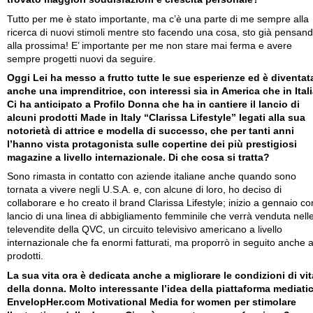
Tutto per me è stato importante, ma c’è una parte di me sempre alla
ricerca di nuovi stimoli mentre sto facendo una cosa, sto già pensan
alla prossima! E’ importante per me non stare mai ferma e avere
sempre progetti nuovi da seguire.
Oggi Lei ha messo a frutto tutte le sue esperienze ed è diventat
anche una imprenditrice, con interessi sia in America che in Itali
Ci ha anticipato a Profilo Donna che ha in cantiere il lancio di
alcuni prodotti Made in Italy “Clarissa Lifestyle” legati alla sua
notorietà di attrice e modella di successo, che per tanti anni
l’hanno vista protagonista sulle copertine dei più prestigiosi
magazine a livello internazionale. Di che cosa si tratta?
Sono rimasta in contatto con aziende italiane anche quando sono
tornata a vivere negli U.S.A. e, con alcune di loro, ho deciso di
collaborare e ho creato il brand Clarissa Lifestyle; inizio a gennaio con
lancio di una linea di abbigliamento femminile che verrà venduta nell
televendite della QVC, un circuito televisivo americano a livello
internazionale che fa enormi fatturati, ma proporrò in seguito anche al
prodotti.
La sua vita ora è dedicata anche a migliorare le condizioni di vit
della donna. Molto interessante l’idea della piattaforma mediati
EnvelopHer.com Motivational Media for women per stimolare