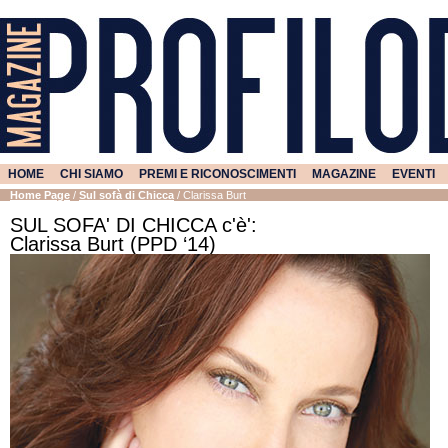
HOME
CHI SIAMO
PREMI E RICONOSCIMENTI
MAGAZINE
EVENTI
Home Page
/
Sul sofà di Chicca
/
Clarissa Burt
SUL SOFA' DI CHICCA c'è':
Clarissa Burt (PPD ‘14)