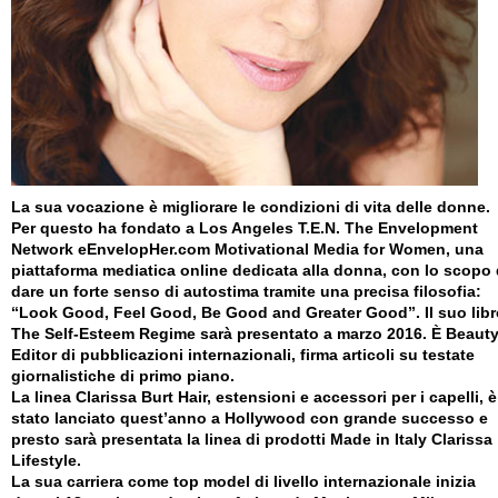
La sua vocazione è migliorare le condizioni di vita delle donne.
Per questo ha fondato a Los Angeles T.E.N. The Envelopment
Network eEnvelopHer.com Motivational Media for Women, una
piattaforma mediatica online dedicata alla donna, con lo scopo 
dare un forte senso di autostima tramite una precisa filosofia:
“Look Good, Feel Good, Be Good and Greater Good”. Il suo libr
The Self-Esteem Regime sarà presentato a marzo 2016. È Beaut
Editor di pubblicazioni internazionali, firma articoli su testate
giornalistiche di primo piano.
La linea Clarissa Burt Hair, estensioni e accessori per i capelli, è
stato lanciato quest’anno a Hollywood con grande successo e
presto sarà presentata la linea di prodotti Made in Italy Clarissa
Lifestyle.
La sua carriera come top model di livello internazionale inizia