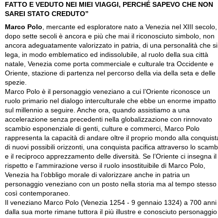
FATTO E VEDUTO NEI MIEI VIAGGI, PERCHÉ SAPEVO CHE NON
SAREI STATO CREDUTO”
Marco Polo
, mercante ed esploratore nato a Venezia nel XIII secolo,
dopo sette secoli è ancora e più che mai il riconosciuto simbolo, non
ancora adeguatamente valorizzato in patria, di una personalità che si
lega, in modo emblematico ed indissolubile, al ruolo della sua città
natale, Venezia come porta commerciale e culturale tra Occidente e
Oriente, stazione di partenza nel percorso della via della seta e delle
spezie.
Marco Polo è il personaggio veneziano a cui l’Oriente riconosce un
ruolo primario nel dialogo interculturale che ebbe un enorme impatto
sul millennio a seguire. Anche ora, quando assistiamo a una
accelerazione senza precedenti nella globalizzazione con rinnovato
scambio esponenziale di genti, culture e commerci, Marco Polo
rappresenta la capacità di andare oltre il proprio mondo alla conquist
di nuovi possibili orizzonti, una conquista pacifica attraverso lo scamb
e il reciproco apprezzamento delle diversità. Se l’Oriente ci insegna il
rispetto e l’ammirazione verso il ruolo insostituibile di Marco Polo,
Venezia ha l’obbligo morale di valorizzare anche in patria un
personaggio veneziano con un posto nella storia ma al tempo stesso
così contemporaneo.
Il veneziano Marco Polo (Venezia 1254 - 9 gennaio 1324) a 700 anni
dalla sua morte rimane tuttora il più illustre e conosciuto personaggio