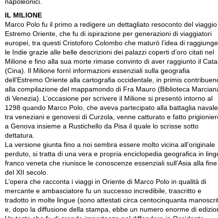
napoleonici.
IL MILIONE
Marco Polo fu il primo a redigere un dettagliato resoconto del viaggio
Estremo Oriente, che fu di ispirazione per generazioni di viaggiatori
europei, tra questi Cristoforo Colombo che maturò l’idea di raggiung
le Indie grazie alle belle descrizioni dei palazzi coperti d’oro citati nel
Milione e fino alla sua morte rimase convinto di aver raggiunto il Cata
(Cina). Il Milione fornì informazioni essenziali sulla geografia
dell’Estremo Oriente alla cartografia occidentale, in primis contribue
alla compilazione del mappamondo di Fra Mauro (Biblioteca Marcian
di Venezia). L’occasione per scrivere il Milione si presentò intorno al
1298 quando Marco Polo, che aveva partecipato alla battaglia navale
tra veneziani e genovesi di Curzola, venne catturato e fatto prigionier
a Genova insieme a Rustichello da Pisa il quale lo scrisse sotto
dettatura.
La versione giunta fino a noi sembra essere molto vicina all’originale
perduto, si tratta di una vera e propria enciclopedia geografica in lin
franco veneta che riunisce le conoscenze essenziali sull’Asia alla fine
del XII secolo.
L’opera che racconta i viaggi in Oriente di Marco Polo in qualità di
mercante e ambasciatore fu un successo incredibile, trascritto e
tradotto in molte lingue (sono attestati circa centocinquanta manoscrit
e, dopo la diffusione della stampa, ebbe un numero enorme di edizion