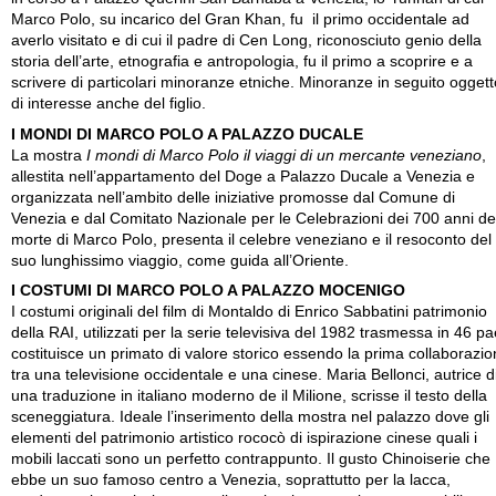
Marco Polo, su incarico del Gran Khan, fu il primo occidentale ad
averlo visitato e di cui il padre di Cen Long, riconosciuto genio della
storia dell’arte, etnografia e antropologia, fu il primo a scoprire e a
scrivere di particolari minoranze etniche. Minoranze in seguito oggett
di interesse anche del figlio.
I MONDI DI MARCO POLO A PALAZZO DUCALE
La mostra
I mondi di Marco Polo il viaggi di un mercante veneziano
,
allestita nell’appartamento del Doge a Palazzo Ducale a Venezia e
organizzata nell’ambito delle iniziative promosse dal Comune di
Venezia e dal Comitato Nazionale per le Celebrazioni dei 700 anni de
morte di Marco Polo, presenta il celebre veneziano e il resoconto del
suo lunghissimo viaggio, come guida all’Oriente.
I COSTUMI DI MARCO POLO A PALAZZO MOCENIGO
I costumi originali del film di Montaldo di Enrico Sabbatini patrimonio
della RAI, utilizzati per la serie televisiva del 1982 trasmessa in 46 pa
costituisce un primato di valore storico essendo la prima collaborazi
tra una televisione occidentale e una cinese. Maria Bellonci, autrice d
una traduzione in italiano moderno de il Milione, scrisse il testo della
sceneggiatura. Ideale l’inserimento della mostra nel palazzo dove gli
elementi del patrimonio artistico rococò di ispirazione cinese quali i
mobili laccati sono un perfetto contrappunto. Il gusto Chinoiserie che
ebbe un suo famoso centro a Venezia, soprattutto per la lacca,