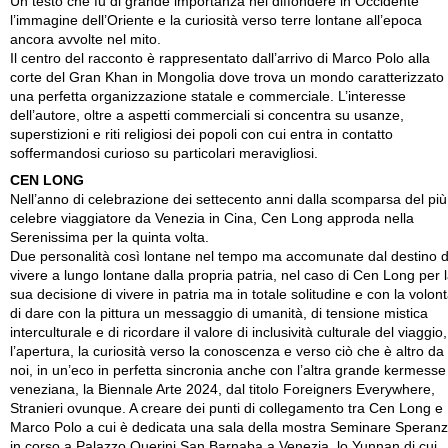
Un testo che fu di grande importanza nel diffondere in Occidente
l’immagine dell’Oriente e la curiosità verso terre lontane all’epoca
ancora avvolte nel mito.
Il centro del racconto è rappresentato dall’arrivo di Marco Polo alla
corte del Gran Khan in Mongolia dove trova un mondo caratterizzato
una perfetta organizzazione statale e commerciale. L’interesse
dell’autore, oltre a aspetti commerciali si concentra su usanze,
superstizioni e riti religiosi dei popoli con cui entra in contatto
soffermandosi curioso su particolari meravigliosi.
CEN LONG
Nell’anno di celebrazione dei settecento anni dalla scomparsa del più
celebre viaggiatore da Venezia in Cina, Cen Long approda nella
Serenissima per la quinta volta.
Due personalità così lontane nel tempo ma accomunate dal destino d
vivere a lungo lontane dalla propria patria, nel caso di Cen Long per 
sua decisione di vivere in patria ma in totale solitudine e con la volon
di dare con la pittura un messaggio di umanità, di tensione mistica
interculturale e di ricordare il valore di inclusività culturale del viaggio,
l’apertura, la curiosità verso la conoscenza e verso ciò che è altro da
noi, in un’eco in perfetta sincronia anche con l’altra grande kermesse
veneziana, la Biennale Arte 2024, dal titolo Foreigners Everywhere,
Stranieri ovunque. A creare dei punti di collegamento tra Cen Long e
Marco Polo a cui è dedicata una sala della mostra Seminare Speran
in corso a Palazzo Querini San Barnaba a Venezia, lo Yunnan di cui