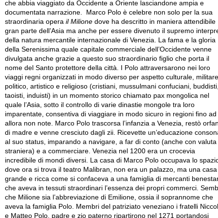
che abbia viaggiato da Occidente a Oriente lasciandone ampia e
documentata narrazione. Marco Polo è celebre non solo per la sua
straordinaria opera
il Milione
dove ha descritto in maniera attendibile
gran parte dell’Asia ma anche per essere divenuto il supremo interpr
della natura mercantile internazionale di Venezia. La fama e la gloria
della Serenissima quale capitale commerciale dell’Occidente venne
divulgata anche grazie a questo suo straordinario figlio che porta il
nome del Santo protettore della città. I Polo attraversarono nei loro
viaggi regni organizzati in modo diverso per aspetto culturale, militare
politico, artistico e religioso (cristiani, mussulmani confuciani, buddisti
taoisti, induisti) in un momento storico chiamato pax mongolica nel
quale l’Asia, sotto il controllo di varie dinastie mongole tra loro
imparentate, consentiva di viaggiare in modo sicuro in regioni fino ad
allora non note. Marco Polo trascorsa l’infanzia a Venezia, restò orfa
di madre e venne cresciuto dagli zii. Ricevette un’educazione conson
al suo status, imparando a navigare, a far di conto (anche con valuta
straniera) e a commerciare. Venezia nel 1200 era un crocevia
incredibile di mondi diversi. La casa di Marco Polo occupava lo spazi
dove ora si trova il teatro Malibran, non era un palazzo, ma una casa
grande e ricca come si confaceva a una famiglia di mercanti benestan
che aveva in tessuti straordinari l’essenza dei propri commerci. Sem
che Milione sia l’abbreviazione di Emilione, ossia il soprannome che
aveva la famiglia Polo. Membri del patriziato veneziano i fratelli Nicco
e Matteo Polo, padre e zio paterno ripartirono nel 1271 portandosi