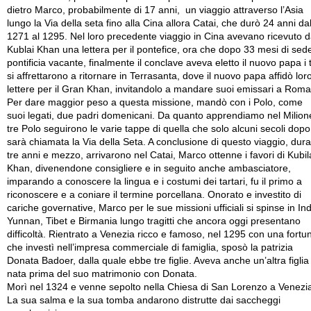
dietro Marco, probabilmente di 17 anni, un viaggio attraverso l’Asia
lungo la Via della seta fino alla Cina allora Catai, che durò 24 anni da
1271 al 1295. Nel loro precedente viaggio in Cina avevano ricevuto 
Kublai Khan una lettera per il pontefice, ora che dopo 33 mesi di sed
pontificia vacante, finalmente il conclave aveva eletto il nuovo papa i 
si affrettarono a ritornare in Terrasanta, dove il nuovo papa affidò lor
lettere per il Gran Khan, invitandolo a mandare suoi emissari a Roma
Per dare maggior peso a questa missione, mandò con i Polo, come
suoi legati, due padri domenicani. Da quanto apprendiamo nel Milione
tre Polo seguirono le varie tappe di quella che solo alcuni secoli dopo
sarà chiamata la Via della Seta. A conclusione di questo viaggio, dura
tre anni e mezzo, arrivarono nel Catai, Marco ottenne i favori di Kubil
Khan, divenendone consigliere e in seguito anche ambasciatore,
imparando a conoscere la lingua e i costumi dei tartari, fu il primo a
riconoscere e a coniare il termine porcellana. Onorato e investito di
cariche governative, Marco per le sue missioni ufficiali si spinse in Ind
Yunnan, Tibet e Birmania lungo tragitti che ancora oggi presentano
difficoltà. Rientrato a Venezia ricco e famoso, nel 1295 con una fortu
che investì nell’impresa commerciale di famiglia, sposò la patrizia
Donata Badoer, dalla quale ebbe tre figlie. Aveva anche un’altra figlia
nata prima del suo matrimonio con Donata.
Morì nel 1324 e venne sepolto nella Chiesa di San Lorenzo a Venezi
La sua salma e la sua tomba andarono distrutte dai saccheggi