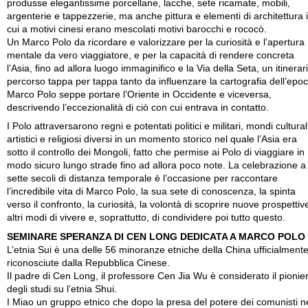
produsse elegantissime porcellane, lacche, sete ricamate, mobili,
argenterie e tappezzerie, ma anche pittura e elementi di architettura 
cui a motivi cinesi erano mescolati motivi barocchi e rococò.
Un Marco Polo da ricordare e valorizzare per la curiosità e l’apertura
mentale da vero viaggiatore, e per la capacità di rendere concreta
l’Asia, fino ad allora luogo immaginifico e la Via della Seta, un itinerar
percorso tappa per tappa tanto da influenzare la cartografia dell’epoc
Marco Polo seppe portare l’Oriente in Occidente e viceversa,
descrivendo l’eccezionalità di ciò con cui entrava in contatto.
I Polo attraversarono regni e potentati politici e militari, mondi cultural
artistici e religiosi diversi in un momento storico nel quale l’Asia era
sotto il controllo dei Mongoli, fatto che permise ai Polo di viaggiare in
modo sicuro lungo strade fino ad allora poco note. La celebrazione a
sette secoli di distanza temporale è l’occasione per raccontare
l’incredibile vita di Marco Polo, la sua sete di conoscenza, la spinta
verso il confronto, la curiosità, la volontà di scoprire nuove prospettiv
altri modi di vivere e, soprattutto, di condividere poi tutto questo.
SEMINARE SPERANZA DI CEN LONG DEDICATA A MARCO POLO
L’etnia Sui è una delle 56 minoranze etniche della China ufficialment
riconosciute dalla Repubblica Cinese.
Il padre di Cen Long, il professore Cen Jia Wu è considerato il pionie
degli studi su l’etnia Shui.
I Miao un gruppo etnico che dopo la presa del potere dei comunisti n