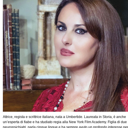
Attrice, regista e scrittrice italiana, nata a Umbertide. Laureata in Storia, è anche
un’esperta di fiabe e ha studiato regia alla New York Film Academy. Figlia di due
neuropsichiatri, parla cinque lingue e ha sempre avuto un profondo interesse pe