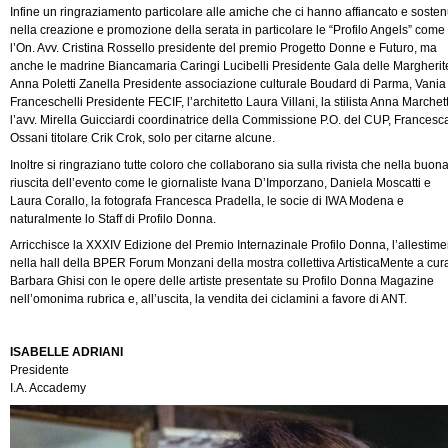
Infine un ringraziamento particolare alle amiche che ci hanno affiancato e sosten
nella creazione e promozione della serata in particolare le “Profilo Angels” come
l’On. Avv. Cristina Rossello presidente del premio Progetto Donne e Futuro, ma
anche le madrine Biancamaria Caringi Lucibelli Presidente Gala delle Margherit
Anna Poletti Zanella Presidente associazione culturale Boudard di Parma, Vania
Franceschelli Presidente FECIF, l’architetto Laura Villani, la stilista Anna Marchett
l’avv. Mirella Guicciardi coordinatrice della Commissione P.O. del CUP, Francesc
Ossani titolare Crik Crok, solo per citarne alcune.
Inoltre si ringraziano tutte coloro che collaborano sia sulla rivista che nella buon
riuscita dell’evento come le giornaliste Ivana D’Imporzano, Daniela Moscatti e
Laura Corallo, la fotografa Francesca Pradella, le socie di IWA Modena e
naturalmente lo Staff di Profilo Donna.
Arricchisce la XXXIV Edizione del Premio Internazinale Profilo Donna, l’allestime
nella hall della BPER Forum Monzani della mostra collettiva ArtisticaMente a cura
Barbara Ghisi con le opere delle artiste presentate su Profilo Donna Magazine
nell’omonima rubrica e, all’uscita, la vendita dei ciclamini a favore di ANT.
ISABELLE ADRIANI
Presidente
I.A. Accademy