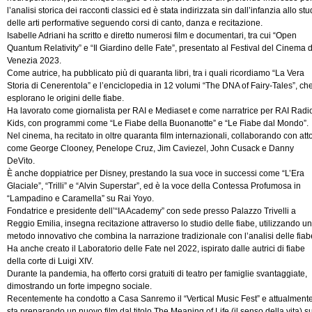
l’analisi storica dei racconti classici ed è stata indirizzata sin dall’infanzia allo stu
delle arti performative seguendo corsi di canto, danza e recitazione.
Isabelle Adriani ha scritto e diretto numerosi film e documentari, tra cui “Open
Quantum Relativity” e “Il Giardino delle Fate”, presentato al Festival del Cinema d
Venezia 2023.
Come autrice, ha pubblicato più di quaranta libri, tra i quali ricordiamo “La Vera
Storia di Cenerentola” e l’enciclopedia in 12 volumi “The DNA of Fairy-Tales”, ch
esplorano le origini delle fiabe.
Ha lavorato come giornalista per RAI e Mediaset e come narratrice per RAI Radi
Kids, con programmi come “Le Fiabe della Buonanotte” e “Le Fiabe dal Mondo”.
Nel cinema, ha recitato in oltre quaranta film internazionali, collaborando con atto
come George Clooney, Penelope Cruz, Jim Caviezel, John Cusack e Danny
DeVito.
È anche doppiatrice per Disney, prestando la sua voce in successi come “L’Era
Glaciale”, “Trilli” e “Alvin Superstar”, ed è la voce della Contessa Profumosa in
“Lampadino e Caramella” su Rai Yoyo.
Fondatrice e presidente dell’“IA Academy” con sede presso Palazzo Trivelli a
Reggio Emilia, insegna recitazione attraverso lo studio delle fiabe, utilizzando un
metodo innovativo che combina la narrazione tradizionale con l’analisi delle fiab
Ha anche creato il Laboratorio delle Fate nel 2022, ispirato dalle autrici di fiabe
della corte di Luigi XIV.
Durante la pandemia, ha offerto corsi gratuiti di teatro per famiglie svantaggiate,
dimostrando un forte impegno sociale.
Recentemente ha condotto a Casa Sanremo il “Vertical Music Fest” e attualment
sta preparando un nuovo film dal titolo The Meaning of Life (il senso della vita) su