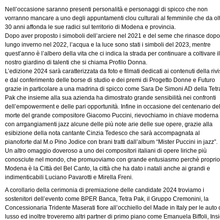
Nell’occasione saranno presenti personalità e personaggi di spicco che non
vorranno mancare a uno degli appuntamenti clou culturali al femminile che da ol
30 anni affonda le sue radici sul territorio di Modena e provincia.
Dopo aver proposto i simoboli dell’arciere nel 2021 e del seme che rinasce dopo 
lungo inverno nel 2022, l’acqua e la luce sono stati i simboli del 2023, mentre
quest’anno è l’albero della vita che ci indica la strada per continuare a coltivare il
nostro giardino di talenti che si chiama Profilo Donna.
L’edizione 2024 sarà caratterizzata da foto e filmati dedicati ai contenuti della rivi
e dal conferimento delle borse di studio e dei premi di Progetto Donne e Futuro
grazie in particolare a una madrina di spicco come Sara De Simoni AD della Tetr
Pak che insieme alla sua azienda ha dimostrato grande sensibilità nei confronti
dell’empowerment e delle pari opportunità. Infine in occasione del centenario de
morte del grande compositore Giacomo Puccini, rievochiamo in chiave moderna
con arrgangiamenti jazz alcune delle più note arie delle sue opere, grazie alla
esibizione della nota cantante Cinzia Tedesco che sarà accompagnata al
pianoforte dal M.o Pino Jodice con brani tratti dall’album “Mister Puccini in jazz”.
Un altro omaggio doveroso a uno dei compositori italiani di opere liriche più
conosciute nel mondo, che promuoviamo con grande entusiasmo perchè proprio
Modena è la Città del Bel Canto, la città che ha dato i natali anche ai grandi e
indimenticabili Luciano Pavarotti e Mirella Freni.
A corollario della cerimonia di premiazione delle candidate 2024 troviamo i
sostenitori dell’evento come BPER Banca, Tetra Pak, il Gruppo Cremonini, la
Concessionaria Tridente Maserati fiore all’occhiello del Made in Italy per le auto 
lusso ed inoltre troveremo altri partner di primo piano come Emanuela Biffoli, Ins