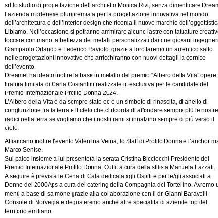
srl lo studio di progettazione dell’architetto Monica Rivi, senza dimenticare Drea
l’azienda modenese pluripremiata per la progettazione innovativa nel mondo
dell’architettura e dell’interior design che ricorda il nuovo marchio dell’oggettistic
Libiamo. Nell’occasione si potranno ammirare alcune lastre con tatuature creativ
toccare con mano la bellezza dei metalli personalizzati dai due giovani ingegner
Giampaolo Orlando e Federico Raviolo; grazie a loro faremo un autentico salto
nelle progettazioni innovative che arricchiranno con nuovi dettagli la cornice
dell’evento.
Dreamet ha ideato inoltre la base in metallo del premio “Albero della Vita” opere
tiratura limitata di Carla Costantini realizzate in esclusiva per le candidate del
Premio Internazionale Profilo Donna 2024.
L’Albero della Vita è da sempre stato ed è un simbolo di rinascita, di anello di
congiunzione tra la terra e il cielo che ci ricorda di affondare sempre più le nostre
radici nella terra se vogliamo che i nostri rami si innalzino sempre di più verso il
cielo.
Affiancano inoltre l’evento Valentina Verna, lo Staff di Profilo Donna e l’anchor m
Marco Senise.
Sul palco insieme a lui presenterà la serata Cristina Bicciocchi Presidente del
Premio Internazionale Profilo Donna. Outfit a cura della stilista Manuela Lazzati.
A seguire è prevista le Cena di Gala dedicata agli Ospiti e per le/gli associati a
Donne del 2000Aps a cura del catering della Compagnia del Tortellino. Avremo 
menù a base di salmone grazie alla collaborazione con il dr. Gianni Baravelli
Console di Norvegia e degusteremo anche altre specialità di aziende top del
territorio emiliano.