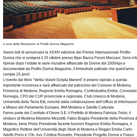
a cura della Redazione di Profilo Donna Magazine
Siamo lieti di annunciare la XXXIV edizione del Premio Internazionale Profilo
Donna che si svolgerà il 25 ottobre presso Bper Banca Forum Monzani. Sono infa
riprese dopo l’estate le varie iniziative affiancate da Donne del 2000Aps e
documentate da Profilo Donna Magazine, il trimestrale patinato che quest’anno
compie 25 anni!
L’evento dal titolo “Verba Volant Scripta Manent” è proprio ispirato a questa
importante ricorrenza e sarà affiancato dal patrocinio del Comune di Modena,
Provincia di Modena, Regione Emilia Romagna, Confindustria Emilia, Consolato
Norvegia, CPO del CUP provinciale e regionale, Club Unesco di Modena,
Università della Terza Età, nonchè dalla collaborazione dell’Ufficio di Informazio
a Milano del Parlamento Europeo, IWA Modena e Salotto Culturale.
Fanno parte del Comitato d’Onore S.E. il Prefetto di Modena Fabrizia Triolo, il
sindaco di Modena Massimo Mezzetti, Fabio Braglia Presidente della Provincia d
Modena, Irene Priolo Presidente facente funzioni Regione Emilia Romagna, il
Magnifico Rettore dell’Università degli Studi di Modena e Reggio Emilia Carlo
Adolfo Porro e l’On. Avv. Cristina Rossello, Presidente Progetto Donne e Futuro.