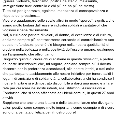
(guerre, violenza, terrorismo, politica da stadio, malasanità,
immigrazione fuori controllo e chi più ne ha più ne metta).
Tutto ciò per ignoranza, egoismo, mancanza di consapevolezza e
rispetto del prossimo....
Vivere e guadagnare sulle spalle altrui in modo “sporco”, significa ch
siamo molto lontani dall’ essere individui solidali e caritatevoli che
vogliono il bene dell’umanità.
Noi, a cui piace parlare di valori, di donne, di eccellenze e di cultura,
andiamo sempre più controcorrente cercando di controbilanciare tutt
queste nefandezze, perché c’è bisogno nella nostra quotidianità di
credere nella bellezza e nella positività dell’essere umano, qualunqu
sia l’argomento che affrontiamo.
Ringrazio quindi di cuore chi ci sostiene in questa “mission”, a partire
dai nostri inserzionisti che, mi auguro, abbiano sempre più il dovuto
riscontro per la preferenza accordataci, alle nostre lettrici, a tutti colo
che partecipano assiduamente alle nostre iniziative per tenere saldi i
legami di amicizia e di solidarietà, ai collaboratori, a chi ha condiviso 
nostre finalità e si è dimostrato disponibile a darci una mano e a fare
rete per crescere nei nostri intenti, alle Istituzioni, Associazioni e
Fondazioni che si sono affiancate agli ideali comuni, in questi 27 anni
attività.
Sappiamo che anche una lettura e delle testimonianze che divulgano
valori positivi sono sempre molto importanti come esempio e di sicur
sono una ventata di letizia per il nostro cuore!