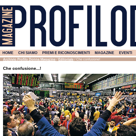
HOME
CHI SIAMO
PREMI E RICONOSCIMENTI
MAGAZINE
EVENTI
Archivio Profilo Donna Magazine
/
Editoriale
/
Che confusione!
Che confusione...!