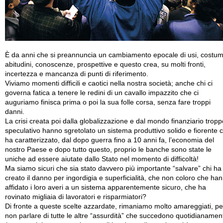
È da anni che si preannuncia un cambiamento epocale di usi, costum
abitudini, conoscenze, prospettive e questo crea, su molti fronti,
incertezza e mancanza di punti di riferimento.
Viviamo momenti difficili e caotici nella nostra società; anche chi ci
governa fatica a tenere le redini di un cavallo impazzito che ci
auguriamo finisca prima o poi la sua folle corsa, senza fare troppi
danni.
La crisi creata poi dalla globalizzazione e dal mondo finanziario tropp
speculativo hanno sgretolato un sistema produttivo solido e fiorente 
ha caratterizzato, dal dopo guerra fino a 10 anni fa, l’economia del
nostro Paese e dopo tutto questo, proprio le banche sono state le
uniche ad essere aiutate dallo Stato nel momento di difficoltà!
Ma siamo sicuri che sia stato davvero più importante “salvare” chi ha
creato il danno per ingordigia e superficialità, che non coloro che ha
affidato i loro averi a un sistema apparentemente sicuro, che ha
rovinato migliaia di lavoratori e risparmiatori?
Di fronte a queste scelte azzardate, rimaniamo molto amareggiati, pe
non parlare di tutte le altre “assurdità” che succedono quotidianamen