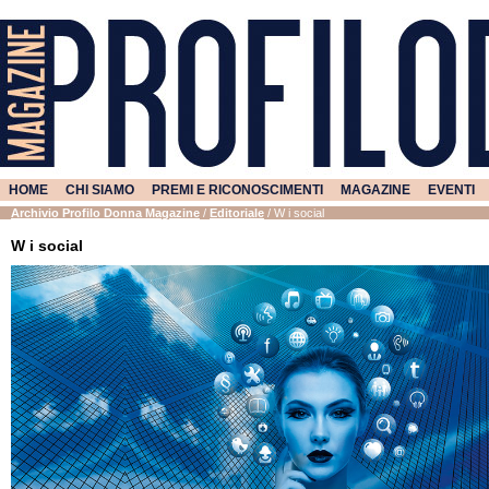
HOME
CHI SIAMO
PREMI E RICONOSCIMENTI
MAGAZINE
EVENTI
Archivio Profilo Donna Magazine
/
Editoriale
/
W i social
W i social