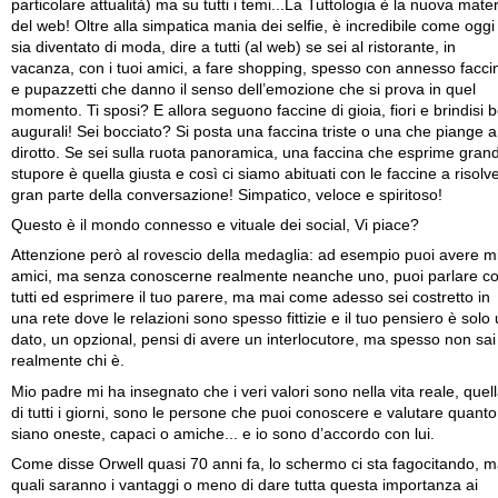
particolare attualità) ma su tutti i temi...La Tuttologia è la nuova mate
del web! Oltre alla simpatica mania dei selfie, è incredibile come oggi
sia diventato di moda, dire a tutti (al web) se sei al ristorante, in
vacanza, con i tuoi amici, a fare shopping, spesso con annesso facci
e pupazzetti che danno il senso dell’emozione che si prova in quel
momento. Ti sposi? E allora seguono faccine di gioia, fiori e brindisi 
augurali! Sei bocciato? Si posta una faccina triste o una che piange a
dirotto. Se sei sulla ruota panoramica, una faccina che esprime gran
stupore è quella giusta e così ci siamo abituati con le faccine a risolv
gran parte della conversazione! Simpatico, veloce e spiritoso!
Questo è il mondo connesso e vituale dei social, Vi piace?
Attenzione però al rovescio della medaglia: ad esempio puoi avere mi
amici, ma senza conoscerne realmente neanche uno, puoi parlare c
tutti ed esprimere il tuo parere, ma mai come adesso sei costretto in
una rete dove le relazioni sono spesso fittizie e il tuo pensiero è solo
dato, un opzional, pensi di avere un interlocutore, ma spesso non sai
realmente chi è.
Mio padre mi ha insegnato che i veri valori sono nella vita reale, quel
di tutti i giorni, sono le persone che puoi conoscere e valutare quanto
siano oneste, capaci o amiche... e io sono d’accordo con lui.
Come disse Orwell quasi 70 anni fa, lo schermo ci sta fagocitando, 
quali saranno i vantaggi o meno di dare tutta questa importanza ai