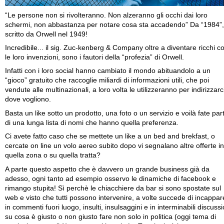
“Le persone non si rivolteranno. Non alzeranno gli occhi dai loro
schermi, non abbastanza per notare cosa sta accadendo” Da “1984”,
scritto da Orwell nel 1949!
Incredibile... il sig. Zuc-kenberg & Company oltre a diventare ricchi c
le loro invenzioni, sono i fautori della “profezia” di Orwell.
Infatti con i loro social hanno cambiato il mondo abituandolo a un
“gioco” gratuito che raccoglie miliardi di informazioni utili, che poi
vendute alle multinazionali, a loro volta le utilizzeranno per indirizzarc
dove vogliono.
Basta un like sotto un prodotto, una foto o un servizio e voilà fate par
di una lunga lista di nomi che hanno quella preferenza.
Ci avete fatto caso che se mettete un like a un bed and brekfast, o
cercate on line un volo aereo subito dopo vi segnalano altre offerte in
quella zona o su quella tratta?
A parte questo aspetto che è davvero un grande business già da
adesso, ogni tanto ad esempio osservo le dinamiche di facebook e
rimango stupita! Sì perchè le chiacchiere da bar si sono spostate sul
web e visto che tutti possono intervenire, a volte succede di incappar
in commenti fuori luogo, insulti, insulsaggini e in interminabili discussi
su cosa è giusto o non giusto fare non solo in politica (oggi tema di