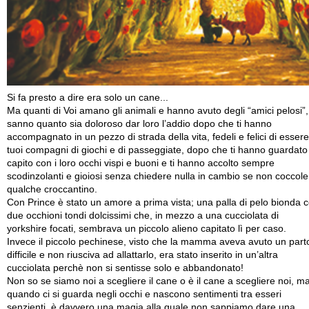
Si fa presto a dire era solo un cane...
Ma quanti di Voi amano gli animali e hanno avuto degli “amici pelosi”,
sanno quanto sia doloroso dar loro l’addio dopo che ti hanno
accompagnato in un pezzo di strada della vita, fedeli e felici di essere
tuoi compagni di giochi e di passeggiate, dopo che ti hanno guardato
capito con i loro occhi vispi e buoni e ti hanno accolto sempre
scodinzolanti e gioiosi senza chiedere nulla in cambio se non coccole
qualche croccantino.
Con Prince è stato un amore a prima vista; una palla di pelo bionda 
due occhioni tondi dolcissimi che, in mezzo a una cucciolata di
yorkshire focati, sembrava un piccolo alieno capitato lì per caso.
Invece il piccolo pechinese, visto che la mamma aveva avuto un part
difficile e non riusciva ad allattarlo, era stato inserito in un’altra
cucciolata perchè non si sentisse solo e abbandonato!
Non so se siamo noi a scegliere il cane o è il cane a scegliere noi, m
quando ci si guarda negli occhi e nascono sentimenti tra esseri
senzienti, è davvero una magia alla quale non sappiamo dare una