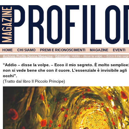
HOME
CHI SIAMO
PREMI E RICONOSCIMENTI
MAGAZINE
EVENTI
Archivio Profilo Donna Magazine
/
Editoriale
/
Addio – disse la volpe. – Ecco il mio segre
“Addio – disse la volpe. – Ecco il mio segreto. È molto semplice
non si vede bene che con il cuore. L’essenziale è invisibile agli
occhi”.
(Tratto dal libro Il Piccolo Principe)