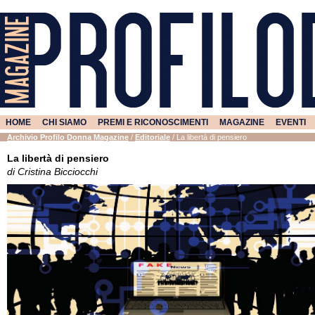
HOME
CHI SIAMO
PREMI E RICONOSCIMENTI
MAGAZINE
EVENTI
Archivio Profilo Donna Magazine
/
Editoriale
/
La libertà di pensiero
La libertà di pensiero
di Cristina Bicciocchi