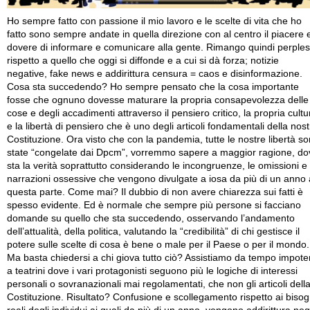
Ho sempre fatto con passione il mio lavoro e le scelte di vita che ho
fatto sono sempre andate in quella direzione con al centro il piacere e
dovere di informare e comunicare alla gente. Rimango quindi perple
rispetto a quello che oggi si diffonde e a cui si dà forza; notizie
negative, fake news e addirittura censura = caos e disinformazione.
Cosa sta succedendo? Ho sempre pensato che la cosa importante
fosse che ognuno dovesse maturare la propria consapevolezza delle
cose e degli accadimenti attraverso il pensiero critico, la propria cultu
e la libertà di pensiero che è uno degli articoli fondamentali della nost
Costituzione. Ora visto che con la pandemia, tutte le nostre libertà s
state “congelate dai Dpcm”, vorremmo sapere a maggior ragione, do
sta la verità soprattutto considerando le incongruenze, le omissioni e 
narrazioni ossessive che vengono divulgate a iosa da più di un anno 
questa parte. Come mai? Il dubbio di non avere chiarezza sui fatti è
spesso evidente. Ed è normale che sempre più persone si facciano
domande su quello che sta succedendo, osservando l’andamento
dell’attualità, della politica, valutando la “credibilità” di chi gestisce il
potere sulle scelte di cosa è bene o male per il Paese o per il mondo.
Ma basta chiedersi a chi giova tutto ciò? Assistiamo da tempo impote
a teatrini dove i vari protagonisti seguono più le logiche di interessi
personali o sovranazionali mai regolamentati, che non gli articoli dell
Costituzione. Risultato? Confusione e scollegamento rispetto ai bisog