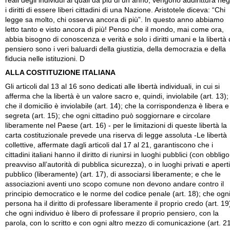
reali degli individui ai quali da più di un anno, vengono addirittura neg
i diritti di essere liberi cittadini di una Nazione. Aristotele diceva: “Chi
legge sa molto, chi osserva ancora di più”. In questo anno abbiamo
letto tanto e visto ancora di più! Penso che il mondo, mai come ora,
abbia bisogno di conoscenza e verità e solo i diritti umani e la libertà 
pensiero sono i veri baluardi della giustizia, della democrazia e della
fiducia nelle istituzioni. D
ALLA COSTITUZIONE ITALIANA
Gli articoli dal 13 al 16 sono dedicati alle libertà individuali, in cui si
afferma che la libertà è un valore sacro e, quindi, inviolabile (art. 13);
che il domicilio è inviolabile (art. 14); che la corrispondenza è libera e
segreta (art. 15); che ogni cittadino può soggiornare e circolare
liberamente nel Paese (art. 16) - per le limitazioni di queste libertà la
carta costituzionale prevede una riserva di legge assoluta -Le libertà
collettive, affermate dagli articoli dal 17 al 21, garantiscono che i
cittadini italiani hanno il diritto di riunirsi in luoghi pubblici (con obbligo
preavviso all’autorità di pubblica sicurezza), o in luoghi privati e aperti
pubblico (liberamente) (art. 17), di associarsi liberamente; e che le
associazioni aventi uno scopo comune non devono andare contro il
principio democratico e le norme del codice penale (art. 18); che ogn
persona ha il diritto di professare liberamente il proprio credo (art. 19
che ogni individuo è libero di professare il proprio pensiero, con la
parola, con lo scritto e con ogni altro mezzo di comunicazione (art. 21