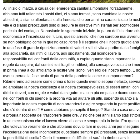
All’inizio di marzo, a causa dell’emergenza sanitaria mondiale, forzatamente,
abbiamo tutti rallentato i nostri ritmi, ci siamo fermati, sono cambiate le nostre
abitudini, ci siamo allontanati dalla frenesia che per anni ha caratterizzato le nos
vite e ci siamo preoccupati solo di seguire le direttive ministeriali per sconfiggere 
pericolo del contagio. Nonostante lo sgomento iniziale, la paura dell’ulteriore cris
economica e l’incertezza del futuro, questo arresto, che non sarebbe mai avvenu
se non obbligato come in questo caso, forse è il segnale che il nostro quotidiano
in una fase di grande riposizionamento di valori e stili di vita a partire dalla famigl
alla solidarietà, dai ritmi di lavoro, agli spostamenti, dal riconoscere la
responsabilità nei confronti della comunità, a capire quanto siano importanti le
regole da seguire, dal sentirsi tutti fragili e indifesi, alla consapevolezza che i me
in prima linea a cui affidiamo le nostre vite, sono i veri eroi del nostro tempo. E d
aver superato la fase acuta di paura della pandemia come ci comporteremo?
Ritorneremo ad essere come prima o forse questo evento seppur nefasto, servir
ad ampliare la nostra coscienza e la nostra consapevolezza di esseri umani con
diritti e doveri, con regole e valori da seguire, ma con più empatia e ricono scenz
nei confronti di chi spende la propria vita ad aiutare gli altri, sapendo quanto sia
importante la nostra capacità di non arrenderci e agire seguendo la parte positiv
che c’è dentro di noi? E come abbiamo percepito il tempo? Stando a casa una v
e propria riscoperta del trascorrere delle ore, visto che per anni siamo stati stritola
in un meccanismo che ci faceva vivere di corsa e sempre più in fretta. Era quello
che volevamo veramente o che abbiamo dovuto fare in questi anni per inseguire
l’accelerazione delle incombenze quotidiane sempre più pressanti, senza lasciar
la possibilità di scelta? Certo il momento è difficile, ci sarà da rimboccarsi le