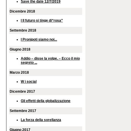
Save the date 12/7/2019
Dicembre 2018
I Il futuro si tinge di“rosa”
Settembre 2018
I Pronipoti siamo noi...
Giugno 2018
Addio – disse la volpe. – Ecco il mio
segreto ...
Marzo 2018
W i social
Dicembre 2017
Gli effetti della globalizzazione
Settembre 2017
La forza della sorellanza
Giugno 2017