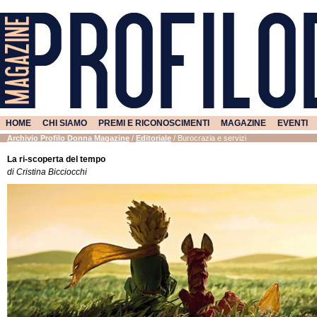
HOME
CHI SIAMO
PREMI E RICONOSCIMENTI
MAGAZINE
EVENTI
Archivio Profilo Donna Magazine
/
Editoriale
/
Burocrazia e servizi
La ri-scoperta del tempo
di Cristina Bicciocchi