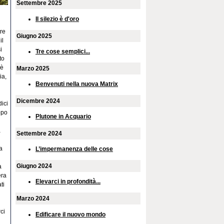
Settembre 2025
Il silezio è d'oro
tre
Giugno 2025
il
i
Tre cose semplici...
to
 è
Marzo 2025
ia,
Benvenuti nella nuova Matrix
Dicembre 2024
dici
opo
Plutone in Acquario
à
Settembre 2024
a
L’impermanenza delle cose
Giugno 2024
a
era
Elevarci in profondità...
ti
Marzo 2024
ci
Edificare il nuovo mondo