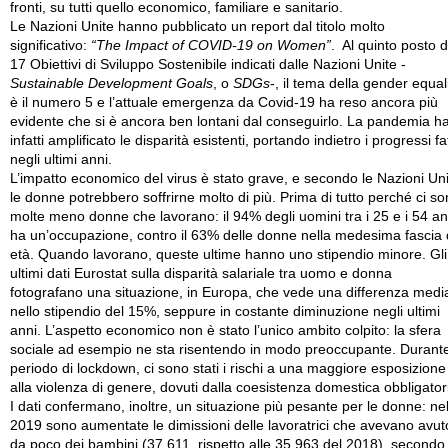
fronti, su tutti quello economico, familiare e sanitario.
Le Nazioni Unite hanno pubblicato un report dal titolo molto
significativo:
“The Impact of COVID-19 on Women”
. Al quinto posto d
17 Obiettivi di Sviluppo Sostenibile indicati dalle Nazioni Unite -
Sustainable Development Goals
, o
SDGs
-, il tema della gender equal
è il numero 5 e l’attuale emergenza da Covid-19 ha reso ancora più
evidente che si è ancora ben lontani dal conseguirlo. La pandemia h
infatti amplificato le disparità esistenti, portando indietro i progressi fat
negli ultimi anni.
L’impatto economico del virus è stato grave, e secondo le Nazioni Un
le donne potrebbero soffrirne molto di più. Prima di tutto perché ci s
molte meno donne che lavorano: il 94% degli uomini tra i 25 e i 54 an
ha un’occupazione, contro il 63% delle donne nella medesima fascia 
età. Quando lavorano, queste ultime hanno uno stipendio minore. Gli
ultimi dati Eurostat sulla disparità salariale tra uomo e donna
fotografano una situazione, in Europa, che vede una differenza medi
nello stipendio del 15%, seppure in costante diminuzione negli ultimi
anni. L’aspetto economico non è stato l’unico ambito colpito: la sfera
sociale ad esempio ne sta risentendo in modo preoccupante. Durante 
periodo di lockdown, ci sono stati i rischi a una maggiore esposizione
alla violenza di genere, dovuti dalla coesistenza domestica obbligator
I dati confermano, inoltre, un situazione più pesante per le donne: ne
2019 sono aumentate le dimissioni delle lavoratrici che avevano avut
da poco dei bambini (37.611, rispetto alle 35.963 del 2018), secondo 