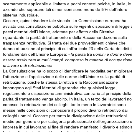
scarsamente applicabile e limitata a pochi contesti poiché, in Italia, le
aziende che superano tali dimensioni sono meno de l5% dell’intero
sistema industriale.
Occorre, quindi rivedere tale vincolo. La Commissione europea ha
avviato una consultazione pubblica sulle vigenti disposizioni di legge 
paesi membri dell’Unione, adottate per effetto della Direttiva
riguardante la parità di trattamento e della Raccomandazione sulla
trasparenza retributiva. Si tratta dei due provvedimenti chiave che
danno attuazione al principio di cui all’articolo 23 della Carta dei diritti
fondamentali dell’Unione Europea:
«la parità tra uomini e donne dev
essere assicurata in tutti i campi, compreso in materia di occupazione
di lavoro e di retribuzione»
.
La Consultazione ha lo scopo di identificare le modalità per migliorar
l’attuazione e l’applicazione delle norme dell’Unione sulla parità di
retribuzione, poiché la stessa Direttiva e la Raccomandazione
impongono agli Stati Membri di garantire che qualsiasi legge,
regolamento o disposizione amministrativa contrario al principio della
parità di trattamento venga abolito. In Italia, un terzo dei lavoratori n
conosce la retribuzione dei colleghi, tanto meno le lavoratrici sono
messe nelle condizioni di conoscere il proprio divario retributivo dai
colleghi uomini. Occorre per tanto la divulgazione delle retribuzioni
medie per genere e per categoria professionale dell’organizzazione 
impresa in cui lavorano al fine di rendere manifesto il divario e stimol