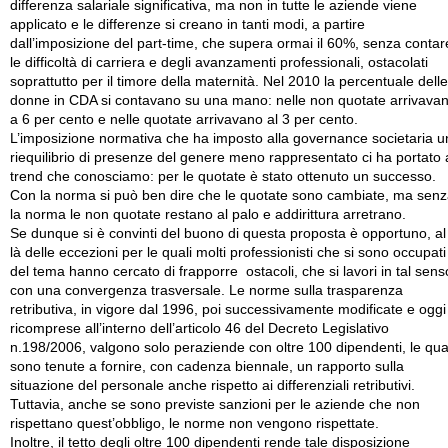
differenza salariale significativa, ma non in tutte le aziende viene
applicato e le differenze si creano in tanti modi, a partire
dall’imposizione del part-time, che supera ormai il 60%, senza contar
le difficoltà di carriera e degli avanzamenti professionali, ostacolati
soprattutto per il timore della maternità. Nel 2010 la percentuale delle
donne in CDA si contavano su una mano: nelle non quotate arrivava
a 6 per cento e nelle quotate arrivavano al 3 per cento.
L’imposizione normativa che ha imposto alla governance societaria u
riequilibrio di presenze del genere meno rappresentato ci ha portato 
trend che conosciamo: per le quotate è stato ottenuto un successo.
Con la norma si può ben dire che le quotate sono cambiate, ma sen
la norma le non quotate restano al palo e addirittura arretrano.
Se dunque si è convinti del buono di questa proposta è opportuno, al
là delle eccezioni per le quali molti professionisti che si sono occupati
del tema hanno cercato di frapporre ostacoli, che si lavori in tal sens
con una convergenza trasversale. Le norme sulla trasparenza
retributiva, in vigore dal 1996, poi successivamente modificate e oggi
ricomprese all’interno dell’articolo 46 del Decreto Legislativo
n.198/2006, valgono solo peraziende con oltre 100 dipendenti, le qua
sono tenute a fornire, con cadenza biennale, un rapporto sulla
situazione del personale anche rispetto ai differenziali retributivi.
Tuttavia, anche se sono previste sanzioni per le aziende che non
rispettano quest’obbligo, le norme non vengono rispettate.
Inoltre, il tetto degli oltre 100 dipendenti rende tale disposizione