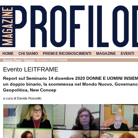
HOME
CHI SIAMO
PREMI E RICONOSCIMENTI
MAGAZINE
EVENTI
Home Page
/
Eventi
/
Evento LEITFRAME
Evento LEITFRAME
Report sul Seminario 14 dicembre 2020 DONNE E UOMINI INSIE
un doppio binario, la scommessa nel Mondo Nuovo, Governanc
Geopolitica, New Concep
a cura di Davide Rossello