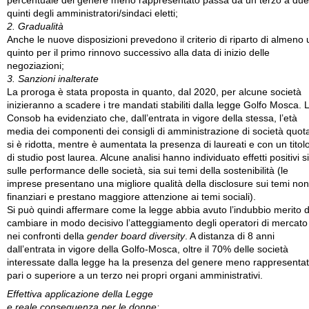
percentuale del genere meno rappresentato passa da un terzo a due
quinti degli amministratori/sindaci eletti;
2. Gradualità
Anche le nuove disposizioni prevedono il criterio di riparto di almeno 
quinto per il primo rinnovo successivo alla data di inizio delle
negoziazioni;
3. Sanzioni inalterate
La proroga è stata proposta in quanto, dal 2020, per alcune società
inizieranno a scadere i tre mandati stabiliti dalla legge Golfo Mosca. 
Consob ha evidenziato che, dall’entrata in vigore della stessa, l’età
media dei componenti dei consigli di amministrazione di società quot
si è ridotta, mentre è aumentata la presenza di laureati e con un titol
di studio post laurea. Alcune analisi hanno individuato effetti positivi s
sulle performance delle società, sia sui temi della sostenibilità (le
imprese presentano una migliore qualità della disclosure sui temi non
finanziari e prestano maggiore attenzione ai temi sociali).
Si può quindi affermare come la legge abbia avuto l’indubbio merito d
cambiare in modo decisivo l’atteggiamento degli operatori di mercato
nei confronti della
gender board diversity
. A distanza di 8 anni
dall’entrata in vigore della Golfo-Mosca, oltre il 70% delle società
interessate dalla legge ha la presenza del genere meno rappresenta
pari o superiore a un terzo nei propri organi amministrativi.
Effettiva applicazione della Legge
e reale conseguenza per le donne: