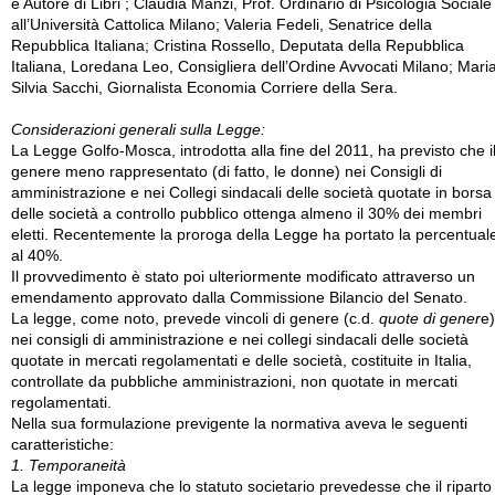
e Autore di Libri ; Claudia Manzi, Prof. Ordinario di Psicologia Sociale
all’Università Cattolica Milano; Valeria Fedeli, Senatrice della
Repubblica Italiana; Cristina Rossello, Deputata della Repubblica
Italiana, Loredana Leo, Consigliera dell’Ordine Avvocati Milano; Mari
Silvia Sacchi, Giornalista Economia Corriere della Sera.
Considerazioni generali sulla Legge:
La Legge Golfo-Mosca, introdotta alla fine del 2011, ha previsto che i
genere meno rappresentato (di fatto, le donne) nei Consigli di
amministrazione e nei Collegi sindacali delle società quotate in borsa
delle società a controllo pubblico ottenga almeno il 30% dei membri
eletti. Recentemente la proroga della Legge ha portato la percentual
al 40%.
Il provvedimento è stato poi ulteriormente modificato attraverso un
emendamento approvato dalla Commissione Bilancio del Senato.
La legge, come noto, prevede vincoli di genere (c.d.
quote di gener
e)
nei consigli di amministrazione e nei collegi sindacali delle società
quotate in mercati regolamentati e delle società, costituite in Italia,
controllate da pubbliche amministrazioni, non quotate in mercati
regolamentati.
Nella sua formulazione previgente la normativa aveva le seguenti
caratteristiche:
1. Temporaneità
La legge imponeva che lo statuto societario prevedesse che il riparto