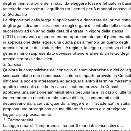
degli amministratori e dei sindaci da eleggere fosse effettuato in bas
un criterio che assicuri l’equilibrio tra i generi per 3 mandati consecuti
2. Gradualità
Le disposizioni della legge si applicavano a decorrere dal primo rinn
degli organi di amministrazione e degli organi di controllo delle societ
successivo ad un anno dalla data di entrata in vigore della stessa
(2011), riservando al genere meno rappresentato, per il primo mand
in applicazione della legge, una quota pari almeno a un quinto degli
amministratori e dei sindaci eletti. A regime, la legge richiedeva che il
genere meno rappresentato dovesse ottenere almeno un terzo degli
amministratori/sindaci eletti.
3. Sanzioni
Qualora la composizione del consiglio di amministrazione o del colleg
sindacale eletto non rispettasse il criterio di riparto previsto, la Conso
diffidava la società interessata ad adeguarsi entro il termine massimo
quattro mesi dalla diffida. In caso di inottemperanza, la Consob
applicava una sanzione amministrativa pecuniaria e, in caso di ulteri
inottemperanza rispetto a tale nuova diffida, i componenti eletti
decadevano dalla carica. Quando la legge era in “scadenza”, è stata
proposta una proroga con alcune difformità rispetto alla previgente
legge. E più precisamente:
1. Temporaneità
La legge rimarrà “temporanea” ma per 6 mandati consecutivi e la