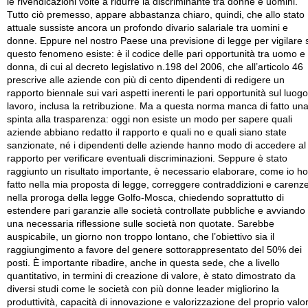
le rivendicazioni volte a ridurre la discriminante tra donne e uomini.
Tutto ciò premesso, appare abbastanza chiaro, quindi, che allo stato
attuale sussiste ancora un profondo divario salariale tra uomini e
donne. Eppure nel nostro Paese una previsione di legge per vigilare 
questo fenomeno esiste: è il codice delle pari opportunità tra uomo e
donna, di cui al decreto legislativo n.198 del 2006, che all’articolo 46
prescrive alle aziende con più di cento dipendenti di redigere un
rapporto biennale sui vari aspetti inerenti le pari opportunità sul luogo
lavoro, inclusa la retribuzione. Ma a questa norma manca di fatto un
spinta alla trasparenza: oggi non esiste un modo per sapere quali
aziende abbiano redatto il rapporto e quali no e quali siano state
sanzionate, né i dipendenti delle aziende hanno modo di accedere al
rapporto per verificare eventuali discriminazioni. Seppure è stato
raggiunto un risultato importante, è necessario elaborare, come io ho
fatto nella mia proposta di legge, correggere contraddizioni e carenz
nella proroga della legge Golfo-Mosca, chiedendo soprattutto di
estendere pari garanzie alle società controllate pubbliche e avviando
una necessaria riflessione sulle società non quotate. Sarebbe
auspicabile, un giorno non troppo lontano, che l’obiettivo sia il
raggiungimento a favore del genere sottorappresentato del 50% dei
posti. È importante ribadire, anche in questa sede, che a livello
quantitativo, in termini di creazione di valore, è stato dimostrato da
diversi studi come le società con più donne leader migliorino la
produttività, capacità di innovazione e valorizzazione del proprio valo