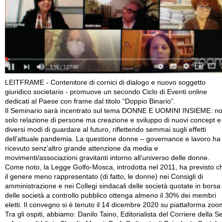
LEITFRAME - Contenitore di cornici di dialogo e nuovo soggetto
giuridico societario - promuove un secondo Ciclo di Eventi online
dedicati al Paese con frame dal titolo “Doppio Binario”.
Il Seminario sarà incentrato sul tema DONNE E UOMINI INSIEME: n
solo relazione di persone ma creazione e sviluppo di nuovi concept e
diversi modi di guardare al futuro, riflettendo semmai sugli effetti
dell’attuale pandemia. La questione donne – governance e lavoro ha
ricevuto senz’altro grande attenzione da media e
movimenti/associazioni gravitanti intorno all’universo delle donne.
Come noto, la Legge Golfo-Mosca, introdotta nel 2011, ha previsto c
il genere meno rappresentato (di fatto, le donne) nei Consigli di
amministrazione e nei Collegi sindacali delle società quotate in borsa
delle società a controllo pubblico ottenga almeno il 30% dei membri
eletti. Il convegno si è tenuto il 14 dicembre 2020 su piattaforma zoo
Tra gli ospiti, abbiamo: Danilo Taino, Editorialista del Corriere della S