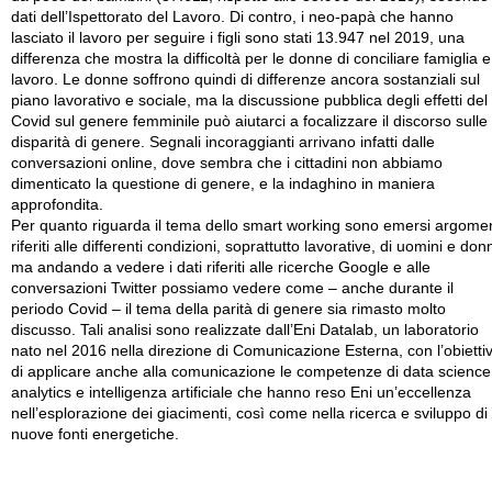
dati dell’Ispettorato del Lavoro. Di contro, i neo-papà che hanno
lasciato il lavoro per seguire i figli sono stati 13.947 nel 2019, una
differenza che mostra la difficoltà per le donne di conciliare famiglia e
lavoro. Le donne soffrono quindi di differenze ancora sostanziali sul
piano lavorativo e sociale, ma la discussione pubblica degli effetti del
Covid sul genere femminile può aiutarci a focalizzare il discorso sulle
disparità di genere. Segnali incoraggianti arrivano infatti dalle
conversazioni online, dove sembra che i cittadini non abbiamo
dimenticato la questione di genere, e la indaghino in maniera
approfondita.
Per quanto riguarda il tema dello smart working sono emersi argomen
riferiti alle differenti condizioni, soprattutto lavorative, di uomini e don
ma andando a vedere i dati riferiti alle ricerche Google e alle
conversazioni Twitter possiamo vedere come – anche durante il
periodo Covid – il tema della parità di genere sia rimasto molto
discusso. Tali analisi sono realizzate dall’Eni Datalab, un laboratorio
nato nel 2016 nella direzione di Comunicazione Esterna, con l’obietti
di applicare anche alla comunicazione le competenze di data science
analytics e intelligenza artificiale che hanno reso Eni un’eccellenza
nell’esplorazione dei giacimenti, così come nella ricerca e sviluppo di
nuove fonti energetiche.