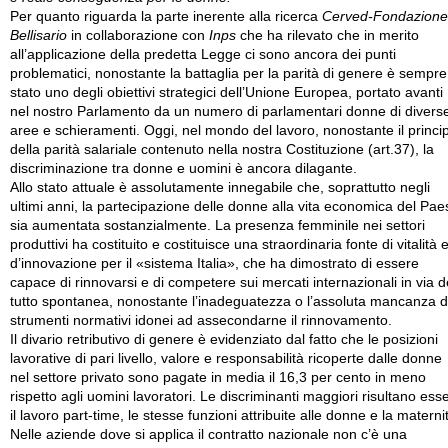
Per quanto riguarda la parte inerente alla ricerca
Cerved-Fondazione
Bellisario
in collaborazione con
Inps
che ha rilevato che in merito
all’applicazione della predetta Legge ci sono ancora dei punti
problematici, nonostante la battaglia per la parità di genere è sempre
stato uno degli obiettivi strategici dell’Unione Europea, portato avanti
nel nostro Parlamento da un numero di parlamentari donne di divers
aree e schieramenti. Oggi, nel mondo del lavoro, nonostante il princi
della parità salariale contenuto nella nostra Costituzione (art.37), la
discriminazione tra donne e uomini è ancora dilagante.
Allo stato attuale è assolutamente innegabile che, soprattutto negli
ultimi anni, la partecipazione delle donne alla vita economica del Pae
sia aumentata sostanzialmente. La presenza femminile nei settori
produttivi ha costituito e costituisce una straordinaria fonte di vitalità 
d’innovazione per il «sistema Italia», che ha dimostrato di essere
capace di rinnovarsi e di competere sui mercati internazionali in via d
tutto spontanea, nonostante l’inadeguatezza o l’assoluta mancanza d
strumenti normativi idonei ad assecondarne il rinnovamento.
Il divario retributivo di genere è evidenziato dal fatto che le posizioni
lavorative di pari livello, valore e responsabilità ricoperte dalle donne
nel settore privato sono pagate in media il 16,3 per cento in meno
rispetto agli uomini lavoratori. Le discriminanti maggiori risultano ess
il lavoro part-time, le stesse funzioni attribuite alle donne e la materni
Nelle aziende dove si applica il contratto nazionale non c’è una