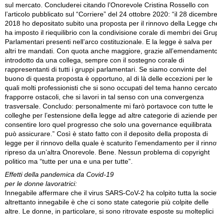
sul mercato. Concluderei citando l’Onorevole Cristina Rossello con
l’articolo pubblicato sul “Corriere” del 24 ottobre 2020: “il 28 dicembr
2018 ho depositato subito una proposta per il rinnovo della Legge ch
ha imposto il riequilibrio con la condivisione corale di membri dei Gru
Parlamentari presenti nell’arco costituzionale. E la legge è salva per
altri tre mandati. Con quota anche maggiore, grazie all’emendament
introdotto da una collega, sempre con il sostegno corale di
rappresentanti di tutti i gruppi parlamentari. Se siamo convinte del
buono di questa proposta è opportuno, al di là delle eccezioni per le
quali molti professionisti che si sono occupati del tema hanno cercato
frapporre ostacoli, che si lavori in tal senso con una convergenza
trasversale. Concludo: personalmente mi farò portavoce con tutte le
colleghe per l’estensione della legge ad altre categorie di aziende pe
consentire loro quel progresso che solo una governance equilibrata
può assicurare.” Così è stato fatto con il deposito della proposta di
legge per il rinnovo della quale è scaturito l’emendamento per il rinn
ripreso da un’altra Onorevole. Bene. Nessun problema di copyright
politico ma “tutte per una e una per tutte”.
Effetti della pandemica da Covid-19
per le donne lavoratrici:
Innegabile affermare che il virus SARS-CoV-2 ha colpito tutta la socie
altrettanto innegabile è che ci sono state categorie più colpite delle
altre. Le donne, in particolare, si sono ritrovate esposte su molteplici