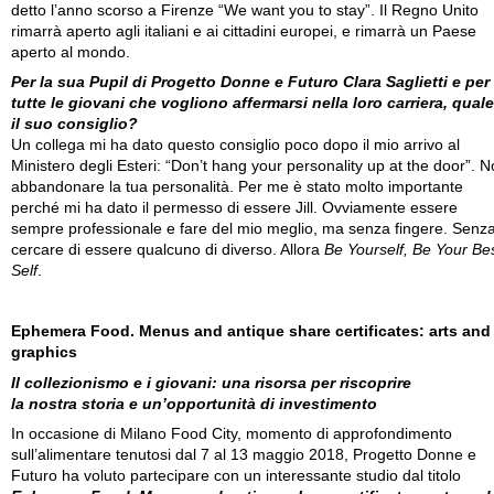
detto l’anno scorso a Firenze “We want you to stay”. Il Regno Unito
rimarrà aperto agli italiani e ai cittadini europei, e rimarrà un Paese
aperto al mondo.
Per la sua Pupil di Progetto Donne e Futuro Clara Saglietti e per
tutte le giovani che vogliono affermarsi nella loro carriera, quale
il suo consiglio?
Un collega mi ha dato questo consiglio poco dopo il mio arrivo al
Ministero degli Esteri: “Don’t hang your personality up at the door”. 
abbandonare la tua personalità. Per me è stato molto importante
perché mi ha dato il permesso di essere Jill. Ovviamente essere
sempre professionale e fare del mio meglio, ma senza fingere. Senz
cercare di essere qualcuno di diverso. Allora
Be Yourself, Be Your Be
Self
.
Ephemera Food. Menus and antique share certificates: arts and
graphics
Il collezionismo e i giovani: una risorsa per riscoprire
la nostra storia e un’opportunità di investimento
In occasione di Milano Food City, momento di approfondimento
sull’alimentare tenutosi dal 7 al 13 maggio 2018, Progetto Donne e
Futuro ha voluto partecipare con un interessante studio dal titolo