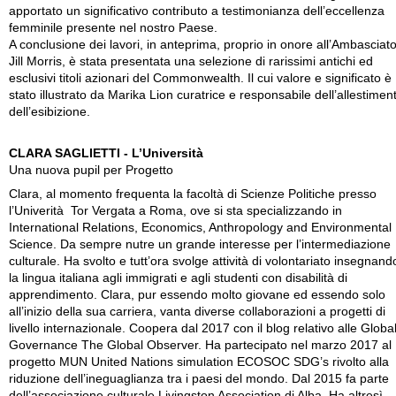
apportato un significativo contributo a testimonianza dell’eccellenza
femminile presente nel nostro Paese.
A conclusione dei lavori, in anteprima, proprio in onore all’Ambasciat
Jill Morris, è stata presentata una selezione di rarissimi antichi ed
esclusivi titoli azionari del Commonwealth. Il cui valore e significato è
stato illustrato da Marika Lion curatrice e responsabile dell’allestimen
dell’esibizione.
CLARA SAGLIETTI - L’Università
Una nuova pupil per Progetto
Clara, al momento frequenta la facoltà di Scienze Politiche presso
l’Univerità Tor Vergata a Roma, ove si sta specializzando in
International Relations, Economics, Anthropology and Environmental
Science. Da sempre nutre un grande interesse per l’intermediazione
culturale. Ha svolto e tutt’ora svolge attività di volontariato insegnand
la lingua italiana agli immigrati e agli studenti con disabilità di
apprendimento. Clara, pur essendo molto giovane ed essendo solo
all’inizio della sua carriera, vanta diverse collaborazioni a progetti di
livello internazionale. Coopera dal 2017 con il blog relativo alle Globa
Governance The Global Observer. Ha partecipato nel marzo 2017 al
progetto MUN United Nations simulation ECOSOC SDG’s rivolto alla
riduzione dell’ineguaglianza tra i paesi del mondo. Dal 2015 fa parte
dell’associazione culturale Livingston Association di Alba. Ha altresì