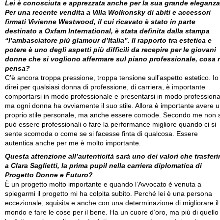
Lei è conosciuta e apprezzata anche per la sua grande eleganza
Per una recente vendita a Villa Wolkonsky di abiti e accessori
firmati Vivienne Westwood, il cui ricavato è stato in parte
destinato a Oxfam International, è stata definita dalla stampa
“l’ambasciatore più glamour d’Italia”. Il rapporto tra estetica e
potere è uno degli aspetti più difficili da recepire per le giovani
donne che si vogliono affermare sul piano professionale, cosa 
pensa?
C’è ancora troppa pressione, troppa tensione sull’aspetto estetico. Io
direi per qualsiasi donna di professione, di carriera, è importante
comportarsi in modo professionale e presentarsi in modo professiona
ma ogni donna ha ovviamente il suo stile. Allora è importante avere 
proprio stile personale, ma anche essere comode. Secondo me non s
può essere professionali o fare la performance migliore quando ci si
sente scomoda o come se si facesse finta di qualcosa. Essere
autentica anche per me è molto importante.
Questa attenzione all’autenticità sarà uno dei valori che trasferi
a Clara Saglietti, la prima pupil nella carriera diplomatica di
Progetto Donne e Futuro?
È un progetto molto importante e quando l’Avvocato è venuta a
spiegarmi il progetto mi ha colpita subito. Perché lei è una persona
eccezionale, squisita e anche con una determinazione di migliorare il
mondo e fare le cose per il bene. Ha un cuore d’oro, ma più di quello 