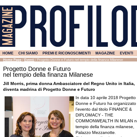
HOME
CHI SIAMO
PREMI E RICONOSCIMENTI
MAGAZINE
EVENTI
Home Page
/
Eventi
/
Progetto Donne e Futuro
nel tempio della finanza Milanese
Progetto Donne e Futuro
nel tempio della finanza Milanese
Jill Morris, prima donna Ambasciatore del Regno Unito in Italia,
diventa madrina di Progetto Donne e Futuro
In data 10 aprile 2018 Progetto
Donne e Futuro ha organizzato
l’evento dal titolo FINANCE &
DIPLOMACY - THE
COMMONWEALTH IN MILAN n
tempio della finanza milanese,
Palazzo Mezzanotte.