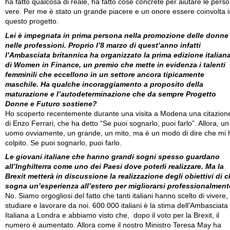
ha fatto qualcosa di reale, ha fatto cose concrete per aiutare le pers
vere. Per me è stato un grande piacere e un onore essere coinvolta i
questo progetto.
Lei è impegnata in prima persona nella promozione delle donne
nelle professioni. Proprio l’8 marzo di quest’anno infatti
l’Ambasciata britannica ha organizzato la prima edizione italian
di Women in Finance, un premio che mette in evidenza i talenti
femminili che eccellono in un settore ancora tipicamente
maschile. Ha qualche incoraggiamento a proposito della
maturazione e l’autodeterminazione che da sempre Progetto
Donne e Futuro sostiene?
Ho scoperto recentemente durante una visita a Modena una citazion
di Enzo Ferrari, che ha detto “Se puoi sognarlo, puoi farlo”. Allora, un
uomo ovviamente, un grande, un mito, ma è un modo di dire che mi 
colpito. Se puoi sognarlo, puoi farlo.
Le giovani italiane che hanno grandi sogni spesso guardano
all’Inghilterra come uno dei Paesi dove poterli realizzare. Ma la
Brexit metterà in discussione la realizzazione degli obiettivi di c
sogna un’esperienza all’estero per migliorarsi professionalmen
No. Siamo orgogliosi del fatto che tanti italiani hanno scelto di vivere,
studiare e lavorare da noi. 600.000 italiani è la stima dell’Ambasciata
Italiana a Londra e abbiamo visto che, dopo il voto per la Brexit, il
numero è aumentato. Allora come il nostro Ministro Teresa May ha