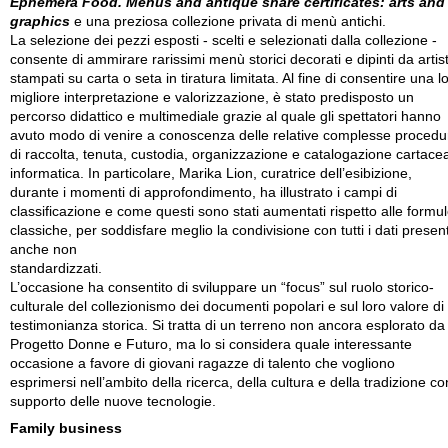
Ephemera Food. Menus and antique share certificates: arts and
graphics
e una preziosa collezione privata di menù antichi.
La selezione dei pezzi esposti - scelti e selezionati dalla collezione -
consente di ammirare rarissimi menù storici decorati e dipinti da artist
stampati su carta o seta in tiratura limitata. Al fine di consentire una l
migliore interpretazione e valorizzazione, è stato predisposto un
percorso didattico e multimediale grazie al quale gli spettatori hanno
avuto modo di venire a conoscenza delle relative complesse procedu
di raccolta, tenuta, custodia, organizzazione e catalogazione cartace
informatica. In particolare, Marika Lion, curatrice dell’esibizione,
durante i momenti di approfondimento, ha illustrato i campi di
classificazione e come questi sono stati aumentati rispetto alle formu
classiche, per soddisfare meglio la condivisione con tutti i dati present
anche non
standardizzati.
L’occasione ha consentito di sviluppare un “focus” sul ruolo storico-
culturale del collezionismo dei documenti popolari e sul loro valore di
testimonianza storica. Si tratta di un terreno non ancora esplorato da
Progetto Donne e Futuro, ma lo si considera quale interessante
occasione a favore di giovani ragazze di talento che vogliono
esprimersi nell’ambito della ricerca, della cultura e della tradizione con
supporto delle nuove tecnologie.
Family business