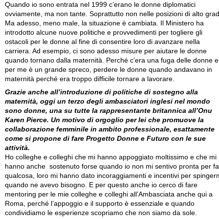
Quando io sono entrata nel 1999 c’erano le donne diplomatici
ovviamente, ma non tante. Soprattutto non nelle posizioni di alto gra
Ma adesso, meno male, la situazione è cambiata. Il Ministero ha
introdotto alcune nuove politiche e provvedimenti per togliere gli
ostacoli per le donne al fine di consentire loro di avanzare nella
carriera. Ad esempio, ci sono adesso misure per aiutare le donne
quando tornano dalla maternità. Perché c’era una fuga delle donne e
per me è un grande spreco, perdere le donne quando andavano in
maternità perché era troppo difficile tornare a lavorare.
Grazie anche all’introduzione di politiche di sostegno alla
maternità, oggi un terzo degli ambasciatori inglesi nel mondo
sono donne, una su tutte la rappresentante britannica all’Onu
Karen Pierce. Un motivo di orgoglio per lei che promuove la
collaborazione femminile in ambito professionale, esattamente
come si propone di fare Progetto Donne e Futuro con le sue
attività.
Ho colleghe e colleghi che mi hanno appoggiato moltissimo e che mi
hanno anche sostenuto forse quando io non mi sentivo pronta per fa
qualcosa, loro mi hanno dato incoraggiamenti e incentivi per spinger
quando ne avevo bisogno. E per questo anche io cerco di fare
mentoring per le mie colleghe e colleghi all’Ambasciata anche qui a
Roma, perché l’appoggio e il supporto è essenziale e quando
condividiamo le esperienze scopriamo che non siamo da sole.