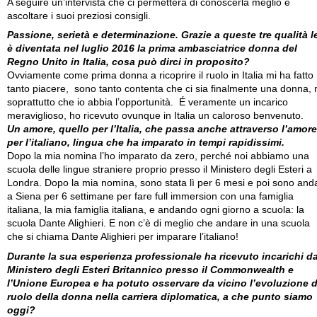
A seguire un’intervista che ci permetterà di conoscerla meglio e
ascoltare i suoi preziosi consigli.
Passione, serietà e determinazione. Grazie a queste tre qualità l
è diventata nel luglio 2016 la prima ambasciatrice donna del
Regno Unito in Italia, cosa può dirci in proposito?
Ovviamente come prima donna a ricoprire il ruolo in Italia mi ha fatto
tanto piacere, sono tanto contenta che ci sia finalmente una donna,
soprattutto che io abbia l’opportunità. É veramente un incarico
meraviglioso, ho ricevuto ovunque in Italia un caloroso benvenuto.
Un amore, quello per l’Italia, che passa anche attraverso l’amore
per l’italiano, lingua che ha imparato in tempi rapidissimi.
Dopo la mia nomina l’ho imparato da zero, perché noi abbiamo una
scuola delle lingue straniere proprio presso il Ministero degli Esteri a
Londra. Dopo la mia nomina, sono stata lì per 6 mesi e poi sono and
a Siena per 6 settimane per fare full immersion con una famiglia
italiana, la mia famiglia italiana, e andando ogni giorno a scuola: la
scuola Dante Alighieri. E non c’è di meglio che andare in una scuola
che si chiama Dante Alighieri per imparare l’italiano!
Durante la sua esperienza professionale ha ricevuto incarichi da
Ministero degli Esteri Britannico presso il Commonwealth e
l’Unione Europea e ha potuto osservare da vicino l’evoluzione d
ruolo della donna nella carriera diplomatica, a che punto siamo
oggi?