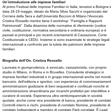
Un’introduzione alle imprese familiari
Al primo Festival delle Imprese Familiari in Italia, tenutosi a Bologna i
data 18-19 maggio, ideato da Maria Silvia Sacchi e organizzato dal
Corriere della Sera e dall’Università Bocconi di Milano l’Avvocato
Cristina Rossello mentre tiene il workshop: “Famiglia e Rapporti
Patrimoniali”. Dalla disamina delle normative di riferimento (codice
civile, costituzione, normativa secondaria e ordinaria europea) si è
passati ai principali e più recenti orientamenti di Cassazione, Corte
Costituzionale e CEDU. Insieme si sono esaminate le strategie legali
internazionali a confronto per la tutela dei patrimoni delle imprese
familiari.
Biografia dell’On. Cristina Rossello
Laureata in giurisprudenza, è avvocato, cassazionista, con proprio
studio in Milano, in Roma e in Bruxelles. Consulente strategico in
imprese familiari industriali e in gruppi internazionali anche nel mond
bancario, dell’editoria e sportivo, con esperienza di commissariamenti
amministrazioni giudiziarie di beni sequestrati e confiscati nonché di
amministrazione straordinaria per incarichi prefettizi per interdittive e
curatore di società. Esperienza ultra venticinquennale in società
quotate, anche come vice presidente di banca, presidente di comitat
Controlli interni e rischi, presidente di comitato Nomine, presidente di
comitato Indipendenti e membro di comitato Parti correlate. È Lead