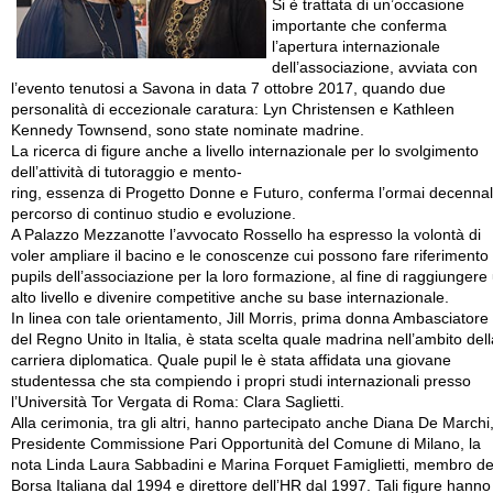
Si è trattata di un’occasione
importante che conferma
l’apertura internazionale
dell’associazione, avviata con
l’evento tenutosi a Savona in data 7 ottobre 2017, quando due
personalità di eccezionale caratura: Lyn Christensen e Kathleen
Kennedy Townsend, sono state nominate madrine.
La ricerca di figure anche a livello internazionale per lo svolgimento
dell’attività di tutoraggio e mento-
ring, essenza di Progetto Donne e Futuro, conferma l’ormai decenna
percorso di continuo studio e evoluzione.
A Palazzo Mezzanotte l’avvocato Rossello ha espresso la volontà di
voler ampliare il bacino e le conoscenze cui possono fare riferimento 
pupils dell’associazione per la loro formazione, al fine di raggiungere
alto livello e divenire competitive anche su base internazionale.
In linea con tale orientamento, Jill Morris, prima donna Ambasciatore
del Regno Unito in Italia, è stata scelta quale madrina nell’ambito dell
carriera diplomatica. Quale pupil le è stata affidata una giovane
studentessa che sta compiendo i propri studi internazionali presso
l’Università Tor Vergata di Roma: Clara Saglietti.
Alla cerimonia, tra gli altri, hanno partecipato anche Diana De Marchi
Presidente Commissione Pari Opportunità del Comune di Milano, la
nota Linda Laura Sabbadini e Marina Forquet Famiglietti, membro de
Borsa Italiana dal 1994 e direttore dell’HR dal 1997. Tali figure hanno