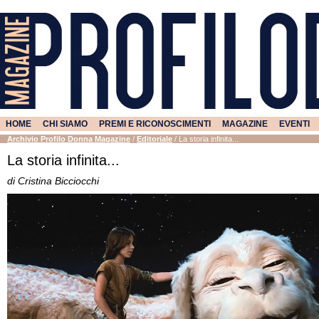
HOME
CHI SIAMO
PREMI E RICONOSCIMENTI
MAGAZINE
EVENTI
Archivio Profilo Donna Magazine
/
Editoriale
/
La storia infinita...
La storia infinita...
di Cristina Bicciocchi