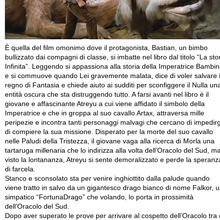
È quella del film omonimo dove il protagonista, Bastian, un bimbo
bullizzato dai compagni di classe, si imbatte nel libro dal titolo “La sto
Infinita”. Leggendo si appassiona alla storia della Imperatrice Bambi
e si commuove quando Lei gravemente malata, dice di voler salvare i
regno di Fantasia e chiede aiuto ai sudditi per sconfiggere il Nulla un
entità oscura che sta distruggendo tutto. A farsi avanti nel libro è il
giovane e affascinante Atreyu a cui viene affidato il simbolo della
Imperatrice e che in groppa al suo cavallo Artax, attraversa mille
peripezie e incontra tanti personaggi malvagi che cercano di impedirg
di compiere la sua missione. Disperato per la morte del suo cavallo
nelle Paludi della Tristezza, il giovane vaga alla ricerca di Morla una
tartaruga millenaria che lo indirizza alla volta dell’Oracolo del Sud, m
visto la lontananza, Atreyu si sente demoralizzato e perde la speranz
di farcela.
Stanco e sconsolato sta per venire inghiottito dalla palude quando
viene tratto in salvo da un gigantesco drago bianco di nome Falkor, 
simpatico “FortunaDrago” che volando, lo porta in prossimità
dell’Oracolo del Sud.
Dopo aver superato le prove per arrivare al cospetto dell’Oracolo tra 