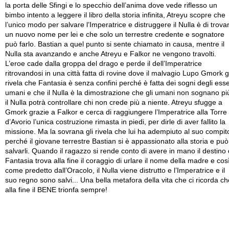
la porta delle Sfingi e lo specchio dell’anima dove vede riflesso un
bimbo intento a leggere il libro della storia infinita, Atreyu scopre che
l’unico modo per salvare l’Imperatrice e distruggere il Nulla è di trova
un nuovo nome per lei e che solo un terrestre credente e sognatore
può farlo. Bastian a quel punto si sente chiamato in causa, mentre il
Nulla sta avanzando e anche Atreyu e Falkor ne vengono travolti.
L’eroe cade dalla groppa del drago e perde il dell’Imperatrice
ritrovandosi in una città fatta di rovine dove il malvagio Lupo Gmork gl
rivela che Fantasia è senza confini perché è fatta dei sogni degli esse
umani e che il Nulla è la dimostrazione che gli umani non sognano pi
il Nulla potrà controllare chi non crede più a niente. Atreyu sfugge a
Gmork grazie a Falkor e cerca di raggiungere l’Imperatrice alla Torre
d’Avorio l’unica costruzione rimasta in piedi, per dirle di aver fallito la
missione. Ma la sovrana gli rivela che lui ha adempiuto al suo compit
perché il giovane terrestre Bastian si è appassionato alla storia e può
salvarli. Quando il ragazzo si rende conto di avere in mano il destino 
Fantasia trova alla fine il coraggio di urlare il nome della madre e cos
come predetto dall’Oracolo, il Nulla viene distrutto e l’Imperatrice e il
suo regno sono salvi... Una bella metafora della vita che ci ricorda ch
alla fine il BENE trionfa sempre!