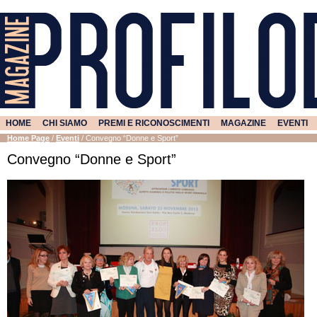
HOME
CHI SIAMO
PREMI E RICONOSCIMENTI
MAGAZINE
EVENTI
Home Page
/
Eventi
/
Convegno “Donne e Sport”
Convegno “Donne e Sport”