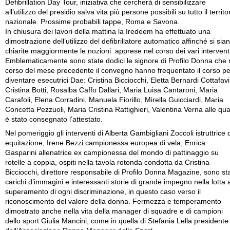
Defibrillation Day Tour, iniziativa che cercherà di sensibilizzare
all’utilizzo del presidio salva vita più persone possibili su tutto il territo
nazionale. Prossime probabili tappe, Roma e Savona.
In chiusura dei lavori della mattina la Iredeem ha effettuato una
dimostrazione dell’utilizzo del defibrillatore automatico affinché si sia
chiarite maggiormente le nozioni apprese nel corso dei vari interventi
Emblematicamente sono state dodici le signore di Profilo Donna che 
corso del mese precedente il convegno hanno frequentato il corso pe
diventare esecutrici Dae: Cristina Bicciocchi, Eletta Bernardi Cottafavi
Cristina Botti, Rosalba Caffo Dallari, Maria Luisa Cantaroni, Maria
Carafoli, Elena Corradini, Manuela Fiorillo, Mirella Guicciardi, Maria
Concetta Pezzuoli, Maria Cristina Rattighieri, Valentina Verna alle qua
è stato consegnato l’attestato.
Nel pomeriggio gli interventi di Alberta Gambigliani Zoccoli istruttrice 
equitazione, Irene Bezzi campionessa europea di vela, Enrica
Gasparini allenatrice ex campionessa del mondo di pattinaggio su
rotelle a coppia, ospiti nella tavola rotonda condotta da Cristina
Bicciocchi, direttore responsabile di Profilo Donna Magazine, sono sta
carichi d’immagini e interessanti storie di grande impegno nella lotta a
superamento di ogni discriminazione, in questo caso verso il
riconoscimento del valore della donna. Fermezza e temperamento
dimostrato anche nella vita della manager di squadre e di campioni
dello sport Giulia Mancini, come in quella di Stefania Lella presidente