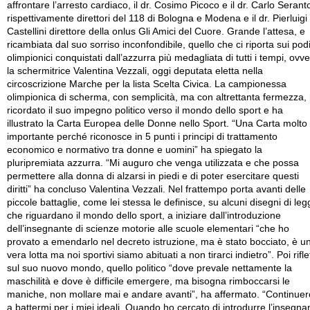
affrontare l’arresto cardiaco, il dr. Cosimo Picoco e il dr. Carlo Serant
rispettivamente direttori del 118 di Bologna e Modena e il dr. Pierluigi
Castellini direttore della onlus Gli Amici del Cuore. Grande l’attesa, e
ricambiata dal suo sorriso inconfondibile, quello che ci riporta sui pod
olimpionici conquistati dall’azzurra più medagliata di tutti i tempi, ovv
la schermitrice Valentina Vezzali, oggi deputata eletta nella
circoscrizione Marche per la lista Scelta Civica. La campionessa
olimpionica di scherma, con semplicità, ma con altrettanta fermezza,
ricordato il suo impegno politico verso il mondo dello sport e ha
illustrato la Carta Europea delle Donne nello Sport. “Una Carta molto
importante perché riconosce in 5 punti i principi di trattamento
economico e normativo tra donne e uomini” ha spiegato la
pluripremiata azzurra. “Mi auguro che venga utilizzata e che possa
permettere alla donna di alzarsi in piedi e di poter esercitare questi
diritti” ha concluso Valentina Vezzali. Nel frattempo porta avanti delle
piccole battaglie, come lei stessa le definisce, su alcuni disegni di leg
che riguardano il mondo dello sport, a iniziare dall’introduzione
dell’insegnante di scienze motorie alle scuole elementari “che ho
provato a emendarlo nel decreto istruzione, ma è stato bocciato, è u
vera lotta ma noi sportivi siamo abituati a non tirarci indietro”. Poi rifle
sul suo nuovo mondo, quello politico “dove prevale nettamente la
maschilità e dove è difficile emergere, ma bisogna rimboccarsi le
maniche, non mollare mai e andare avanti”, ha affermato. “Continuer
a battermi per i miei ideali. Quando ho cercato di introdurre l’insegna