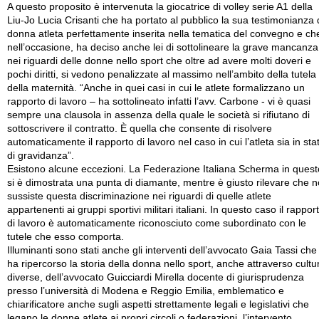
A questo proposito è intervenuta la giocatrice di volley serie A1 della
Liu-Jo Lucia Crisanti che ha portato al pubblico la sua testimonianza 
donna atleta perfettamente inserita nella tematica del convegno e ch
nell’occasione, ha deciso anche lei di sottolineare la grave mancanza
nei riguardi delle donne nello sport che oltre ad avere molti doveri e
pochi diritti, si vedono penalizzate al massimo nell’ambito della tutela
della maternità. “Anche in quei casi in cui le atlete formalizzano un
rapporto di lavoro – ha sottolineato infatti l’avv. Carbone - vi è quasi
sempre una clausola in assenza della quale le società si rifiutano di
sottoscrivere il contratto. È quella che consente di risolvere
automaticamente il rapporto di lavoro nel caso in cui l’atleta sia in sta
di gravidanza”.
Esistono alcune eccezioni. La Federazione Italiana Scherma in quest
si è dimostrata una punta di diamante, mentre è giusto rilevare che 
sussiste questa discriminazione nei riguardi di quelle atlete
appartenenti ai gruppi sportivi militari italiani. In questo caso il rappor
di lavoro è automaticamente riconosciuto come subordinato con le
tutele che esso comporta.
Illuminanti sono stati anche gli interventi dell’avvocato Gaia Tassi che
ha ripercorso la storia della donna nello sport, anche attraverso cultu
diverse, dell’avvocato Guicciardi Mirella docente di giurisprudenza
presso l’università di Modena e Reggio Emilia, emblematico e
chiarificatore anche sugli aspetti strettamente legali e legislativi che
legano le donne atlete ai propri circoli o federazioni, l’intervento