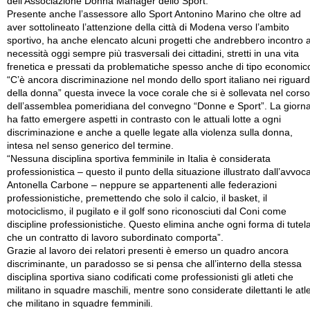
dell’Associazione Donna Manager dello Sport.
Presente anche l’assessore allo Sport Antonino Marino che oltre ad
aver sottolineato l’attenzione della città di Modena verso l’ambito
sportivo, ha anche elencato alcuni progetti che andrebbero incontro a
necessità oggi sempre più trasversali dei cittadini, stretti in una vita
frenetica e pressati da problematiche spesso anche di tipo economic
“C’è ancora discriminazione nel mondo dello sport italiano nei riguard
della donna” questa invece la voce corale che si è sollevata nel corso
dell’assemblea pomeridiana del convegno “Donne e Sport”. La giorn
ha fatto emergere aspetti in contrasto con le attuali lotte a ogni
discriminazione e anche a quelle legate alla violenza sulla donna,
intesa nel senso generico del termine.
“Nessuna disciplina sportiva femminile in Italia è considerata
professionistica – questo il punto della situazione illustrato dall’avvoc
Antonella Carbone – neppure se appartenenti alle federazioni
professionistiche, premettendo che solo il calcio, il basket, il
motociclismo, il pugilato e il golf sono riconosciuti dal Coni come
discipline professionistiche. Questo elimina anche ogni forma di tutel
che un contratto di lavoro subordinato comporta”.
Grazie al lavoro dei relatori presenti è emerso un quadro ancora
discriminante, un paradosso se si pensa che all’interno della stessa
disciplina sportiva siano codificati come professionisti gli atleti che
militano in squadre maschili, mentre sono considerate dilettanti le atl
che militano in squadre femminili.