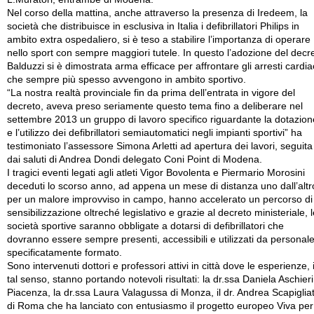
Nel corso della mattina, anche attraverso la presenza di Iredeem, la
società che distribuisce in esclusiva in Italia i defibrillatori Philips in
ambito extra ospedaliero, si è teso a stabilire l’importanza di operare
nello sport con sempre maggiori tutele. In questo l’adozione del decr
Balduzzi si è dimostrata arma efficace per affrontare gli arresti cardia
che sempre più spesso avvengono in ambito sportivo.
“La nostra realtà provinciale fin da prima dell’entrata in vigore del
decreto, aveva preso seriamente questo tema fino a deliberare nel
settembre 2013 un gruppo di lavoro specifico riguardante la dotazion
e l’utilizzo dei defibrillatori semiautomatici negli impianti sportivi” ha
testimoniato l’assessore Simona Arletti ad apertura dei lavori, seguita
dai saluti di Andrea Dondi delegato Coni Point di Modena.
I tragici eventi legati agli atleti Vigor Bovolenta e Piermario Morosini
deceduti lo scorso anno, ad appena un mese di distanza uno dall’altr
per un malore improvviso in campo, hanno accelerato un percorso di
sensibilizzazione oltreché legislativo e grazie al decreto ministeriale, 
società sportive saranno obbligate a dotarsi di defibrillatori che
dovranno essere sempre presenti, accessibili e utilizzati da personal
specificatamente formato.
Sono intervenuti dottori e professori attivi in città dove le esperienze, 
tal senso, stanno portando notevoli risultati: la dr.ssa Daniela Aschieri
Piacenza, la dr.ssa Laura Valagussa di Monza, il dr. Andrea Scapigliat
di Roma che ha lanciato con entusiasmo il progetto europeo Viva per