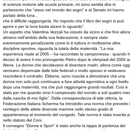
di scienze motorie alle scuole primarie, mi sono sentita dire in
parlamento che “stavo nel mondo dei sogni” e al Senato mi hanno
parlato della luna...
che è difficile raggiungerla. Ho risposto che il libro dei sogni si può
aprire e per la luna basta alzare lo sguardo”.
Un aspetto che Valentina Vezzali ha vissuto da vicino e che fino allora
almeno nell’ambito della sua federazione, è sempre stato
estremamente penalizzante come lo è tuttora in moltissime altre
discipline sportive, riguarda la tutela della maternità. “La mia
esperienza risale al 2005 – ha raccontato la campionessa - quando 
deciso di avere il mio primogenito Pietro dopo le olimpiadi del 2004 a
Atene. Le donne che decidevano di diventare madri, allora come oggi
venivano depennate dalle liste federali o molto spesso si vedevano
rescindere il contratto. Ebbene, sono riuscita a dimostrare che una
donna non solo può continuare a fare attività agonistica a ogni livello
dopo una maternità, ma che può raggiungere grandi risultati. Così è
stato per me quando vinsi il campionato del mondo a soli quattro mes
dalla nascita di mio figlio”. Dalla consapevolezza di tale vittoria, la
Federazione Italiana Scherma ha introdotto una norma che prevede i
reintegro delle atlete divenute mamme nello stesso grado di
appartenenza al momento del congedo. Tale norma è stata inserita p
nello statuto del Coni.
Il convegno “Donne e Sport” è stato anche la tappa di partenza del