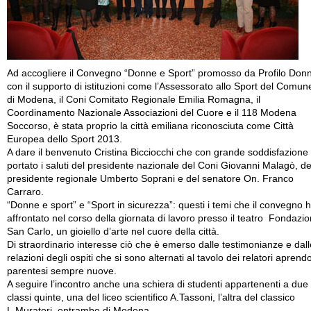
Ad accogliere il Convegno “Donne e Sport” promosso da Profilo Don
con il supporto di istituzioni come l’Assessorato allo Sport del Comun
di Modena, il Coni Comitato Regionale Emilia Romagna, il
Coordinamento Nazionale Associazioni del Cuore e il 118 Modena
Soccorso, è stata proprio la città emiliana riconosciuta come Città
Europea dello Sport 2013.
A dare il benvenuto Cristina Bicciocchi che con grande soddisfazione
portato i saluti del presidente nazionale del Coni Giovanni Malagò, de
presidente regionale Umberto Soprani e del senatore On. Franco
Carraro.
“Donne e sport” e “Sport in sicurezza”: questi i temi che il convegno 
affrontato nel corso della giornata di lavoro presso il teatro Fondazi
San Carlo, un gioiello d’arte nel cuore della città.
Di straordinario interesse ciò che è emerso dalle testimonianze e dall
relazioni degli ospiti che si sono alternati al tavolo dei relatori aprend
parentesi sempre nuove.
A seguire l’incontro anche una schiera di studenti appartenenti a due
classi quinte, una del liceo scientifico A.Tassoni, l’altra del classico
L.Muratori, entrambe di Modena.