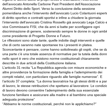
dell’avvocato Antonella Carbone Past President dell’Associazione
Alumni Diritto dello Sport. Verso la conclusione della sessione
pomeridiana anche l’intervento dell’avvocato Lucio Colantuoni espert
di diritto sportivo e contratti sportivi e infine a chiudere la giornata
l’intervento dell’avvocato Cristina Rossello già avvocato Lega Calcio 
vice Commissario FISI, che da anni si batte per sconfiggere ogni
discriminazione di genere, sostenendo sempre le donne in ogni ambi
come presidente di Progetto Donne e Futuro.
Le riflessioni sono state tante, quelle indotte dagli interventi e quelle
che di certo saranno nate spontanee tra i presenti in platea.
Sconcertante è pensare, come hanno sottolineato gli ospiti, che se d
una parte c’è una totale assenza di normative per la tutela della don
nello sport è vero che esistono norme costituzionali chiaramente
descritte in due articoli della Costituzione italiana.
L’articolo 31 recita “La Repubblica agevola con misure economiche e
altre provvidenze la formazione della famiglia e l’adempimento dei
compiti relativi, con particolare riguardo alle famiglie numerose”. E
l’articolo 37 completa: “La donna lavoratrice ha gli stessi diritti e a par
di lavoro, le stesse retribuzioni che spettano al lavoratore. Le condizi
di lavoro devono consentire l’adempimento della sua essenziale
funzione familiare e assicurare alla madre e al bambino una speciale
adeguata protezione”
“Abbiamo le norme costituzionali, perché non le applichiamo?”