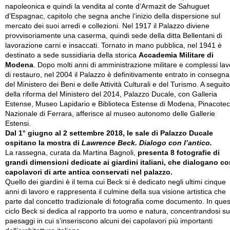
napoleonica e quindi la vendita al conte d’Armazit de Sahuguet
d’Espagnac, capitolo che segna anche l’inizio della dispersione sul
mercato dei suoi arredi e collezioni. Nel 1917 il Palazzo diviene
provvisoriamente una caserma, quindi sede della ditta Bellentani di
lavorazione carni e insaccati. Tornato in mano pubblica, nel 1941 è
destinato a sede sussidiaria della storica
Accademia Militare di
Modena
. Dopo molti anni di amministrazione militare e complessi lav
di restauro, nel 2004 il Palazzo è definitivamente entrato in consegna
del Ministero dei Beni e delle Attività Culturali e del Turismo. A seguito
della riforma del Ministero del 2014, Palazzo Ducale, con Galleria
Estense, Museo Lapidario e Biblioteca Estense di Modena, Pinacote
Nazionale di Ferrara, afferisce al museo autonomo delle Gallerie
Estensi.
Dal 1° giugno al 2 settembre 2018, le sale di Palazzo Ducale
ospitano la mostra di
Lawrence Beck. Dialogo con l’antico.
La rassegna, curata da Martina Bagnoli,
presenta 8 fotografie di
grandi dimensioni dedicate ai giardini italiani, che dialogano co
capolavori di arte antica conservati nel palazzo.
Quello dei giardini è il tema cui Beck si è dedicato negli ultimi cinque
anni di lavoro e rappresenta il culmine della sua visione artistica che
parte dal concetto tradizionale di fotografia come documento. In que
ciclo Beck si dedica al rapporto tra uomo e natura, concentrandosi su
paesaggi in cui s’inseriscono alcuni dei capolavori più importanti