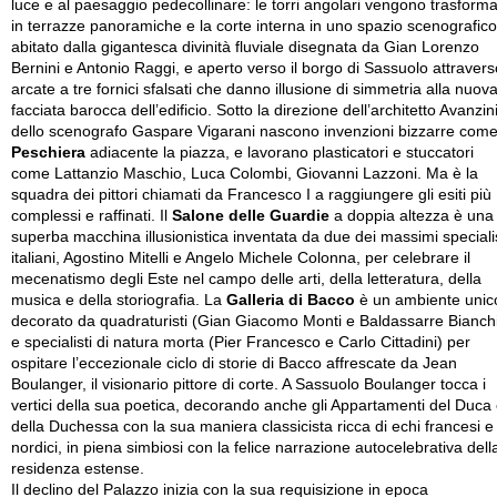
luce e al paesaggio pedecollinare: le torri angolari vengono trasform
in terrazze panoramiche e la corte interna in uno spazio scenografico
abitato dalla gigantesca divinità fluviale disegnata da Gian Lorenzo
Bernini e Antonio Raggi, e aperto verso il borgo di Sassuolo attravers
arcate a tre fornici sfalsati che danno illusione di simmetria alla nuov
facciata barocca dell’edificio. Sotto la direzione dell’architetto Avanzin
dello scenografo Gaspare Vigarani nascono invenzioni bizzarre come
Peschiera
adiacente la piazza, e lavorano plasticatori e stuccatori
come Lattanzio Maschio, Luca Colombi, Giovanni Lazzoni. Ma è la
squadra dei pittori chiamati da Francesco I a raggiungere gli esiti più
complessi e raffinati. Il
Salone delle Guardie
a doppia altezza è una
superba macchina illusionistica inventata da due dei massimi specialis
italiani, Agostino Mitelli e Angelo Michele Colonna, per celebrare il
mecenatismo degli Este nel campo delle arti, della letteratura, della
musica e della storiografia. La
Galleria di Bacco
è un ambiente unic
decorato da quadraturisti (Gian Giacomo Monti e Baldassarre Bianch
e specialisti di natura morta (Pier Francesco e Carlo Cittadini) per
ospitare l’eccezionale ciclo di storie di Bacco affrescate da Jean
Boulanger, il visionario pittore di corte. A Sassuolo Boulanger tocca i
vertici della sua poetica, decorando anche gli Appartamenti del Duca
della Duchessa con la sua maniera classicista ricca di echi francesi e
nordici, in piena simbiosi con la felice narrazione autocelebrativa dell
residenza estense.
Il declino del Palazzo inizia con la sua requisizione in epoca