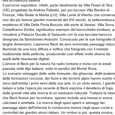
dell’architettura italiana.
Il percorso espositivo, infatti, parte idealmente da Villa Pisani di Stra
(VE) progettata da Andrea Palladio, per poi toccare Villa Bardini di
Firenze, Villa Reale di Marlia (LU), Villa Lante di Viterbo che conserv
uno dei più famosi giardini manieristi del XVI secolo, la settecentesca
residenza di Villa Della Porta Bozzolo alle porte di Varese, Villa Sorra 
Castelfranco Emilia, significativo esempio del barocchetto emiliano, p
chiudersi a Palazzo Ducale di Sassuolo con la sua facciata barocca
disegnata da Bartolomeo Avanzini. Conosciuto per le sue fotografie d
larghe dimensioni, Lawrence Beck da anni immortala paesaggi natura
illuminati da una luce diffusa e soffice che fotografa con il metodo
tradizionale della pellicola, producendo così effetti molto diversi da
quelli delle istantanee digitali.
L’amore di Beck per la natura ha radici lontane e inizia con le estati
passate nelle Alpi italiane, sotto le pendici del Monte Rosa.
Lo scenario selvaggio delle vette innevate, dei ghiacciai, delle prateri
delle formazioni rocciose, dei fiumi e dei torrenti alpini hanno nutrito 
seno dell’artista i primi semi della sua arte. In un certo senso, I giardi
italiani e tutta l’opera più recente di Beck esprime il desiderio di fuga
dalle grandi città alla ricerca di un santuario naturale. Tuttavia la natu
che Beck finisce per incontrare, spesso include una messa in scena
calcolata e artefatta. La ricerca degli spazi aperti e selvaggi dei
paesaggi alpini dell’infanzia lo conducono invece negli spazi curati e
controllati dei giardini storici italiani. Un motivo in più, questa mostra,