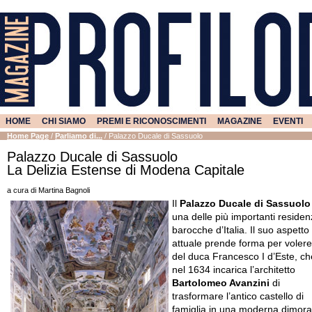
HOME
CHI SIAMO
PREMI E RICONOSCIMENTI
MAGAZINE
EVENTI
Home Page
/
Parliamo di...
/
Palazzo Ducale di Sassuolo
Palazzo Ducale di Sassuolo
La Delizia Estense di Modena Capitale
a cura di Martina Bagnoli
Il
Palazzo Ducale di Sassuol
una delle più importanti reside
barocche d’Italia. Il suo aspetto
attuale prende forma per volere
del duca Francesco I d’Este, ch
nel 1634 incarica l’architetto
Bartolomeo Avanzini
di
trasformare l’antico castello di
famiglia in una moderna dimora