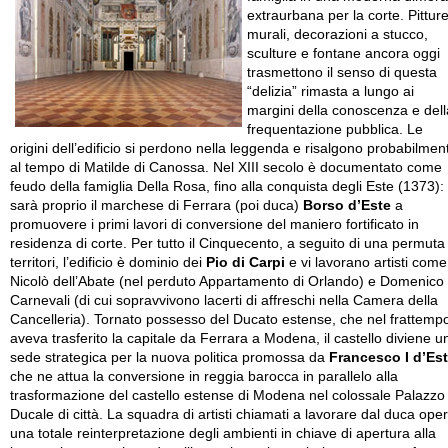
extraurbana per la corte. Pittur
murali, decorazioni a stucco,
sculture e fontane ancora oggi
trasmettono il senso di questa
“delizia” rimasta a lungo ai
margini della conoscenza e dell
frequentazione pubblica. Le
origini dell’edificio si perdono nella leggenda e risalgono probabilmen
al tempo di Matilde di Canossa. Nel XIII secolo è documentato come
feudo della famiglia Della Rosa, fino alla conquista degli Este (1373):
sarà proprio il marchese di Ferrara (poi duca)
Borso d’Este
a
promuovere i primi lavori di conversione del maniero fortificato in
residenza di corte. Per tutto il Cinquecento, a seguito di una permuta 
territori, l’edificio è dominio dei
Pio di Carpi
e vi lavorano artisti come
Nicolò dell’Abate (nel perduto Appartamento di Orlando) e Domenico
Carnevali (di cui sopravvivono lacerti di affreschi nella Camera della
Cancelleria). Tornato possesso del Ducato estense, che nel frattemp
aveva trasferito la capitale da Ferrara a Modena, il castello diviene u
sede strategica per la nuova politica promossa da
Francesco I d’Es
che ne attua la conversione in reggia barocca in parallelo alla
trasformazione del castello estense di Modena nel colossale Palazzo
Ducale di città. La squadra di artisti chiamati a lavorare dal duca ope
una totale reinterpretazione degli ambienti in chiave di apertura alla