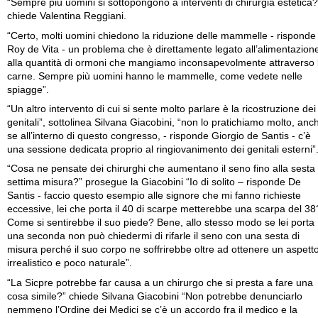
“Sempre più uomini si sottopongono a interventi di chirurgia estetica?
chiede Valentina Reggiani.
“Certo, molti uomini chiedono la riduzione delle mammelle - risponde
Roy de Vita - un problema che è direttamente legato all’alimentazion
alla quantità di ormoni che mangiamo inconsapevolmente attraverso 
carne. Sempre più uomini hanno le mammelle, come vedete nelle
spiagge”.
“Un altro intervento di cui si sente molto parlare è la ricostruzione dei
genitali”, sottolinea Silvana Giacobini, “non lo pratichiamo molto, anc
se all’interno di questo congresso, - risponde Giorgio de Santis - c’è
una sessione dedicata proprio al ringiovanimento dei genitali esterni”
“Cosa ne pensate dei chirurghi che aumentano il seno fino alla sesta
settima misura?” prosegue la Giacobini “Io di solito – risponde De
Santis - faccio questo esempio alle signore che mi fanno richieste
eccessive, lei che porta il 40 di scarpe metterebbe una scarpa del 38
Come si sentirebbe il suo piede? Bene, allo stesso modo se lei porta
una seconda non può chiedermi di rifarle il seno con una sesta di
misura perché il suo corpo ne soffrirebbe oltre ad ottenere un aspett
irrealistico e poco naturale”.
“La Sicpre potrebbe far causa a un chirurgo che si presta a fare una
cosa simile?” chiede Silvana Giacobini “Non potrebbe denunciarlo
nemmeno l’Ordine dei Medici se c’è un accordo fra il medico e la