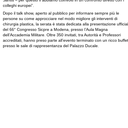
Santis – per questo li abbiamo coinvolti in un confronto diretto con i
colleghi europei”.
Dopo il talk show, aperto al pubblico per informare sempre più le
persone su come approcciare nel modo migliore gli interventi di
chirurgia plastica, la serata è stata dedicata alla presentazione ufficia
del 66° Congresso Sicpre a Modena, presso l’Aula Magna
dell’Accademia Militare. Oltre 350 invitati, tra Autorità e Professori
accreditati, hanno preso parte all’evento terminato con un ricco buffe
presso le sale di rappresentanza del Palazzo Ducale.