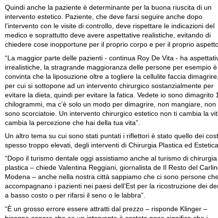
Quindi anche la paziente è determinante per la buona riuscita di un
intervento estetico. Paziente, che deve farsi seguire anche dopo
l’intervento con le visite di controllo, deve rispettare le indicazioni del
medico e soprattutto deve avere aspettative realistiche, evitando di
chiedere cose inopportune per il proprio corpo e per il proprio aspetto
“La maggior parte delle pazienti - continua Roy De Vita - ha aspettati
irrealistiche, la stragrande maggioranza delle persone per esempio è
convinta che la liposuzione oltre a togliere la cellulite faccia dimagrire
per cui si sottopone ad un intervento chirurgico sostanzialmente per
evitare la dieta, quindi per evitare la fatica. Vedete io sono dimagrito 
chilogrammi, ma c’è solo un modo per dimagrire, non mangiare, non 
sono scorciatoie. Un intervento chirurgico estetico non ti cambia la vit
cambia la percezione che hai della tua vita”.
Un altro tema su cui sono stati puntati i riflettori è stato quello dei cost
spesso troppo elevati, degli interventi di Chirurgia Plastica ed Estetic
“Dopo il turismo dentale oggi assistiamo anche al turismo di chirurgia
plastica – chiede Valentina Reggiani, giornalista de Il Resto del Carli
Modena – anche nella nostra città sappiamo che ci sono persone ch
accompagnano i pazienti nei paesi dell’Est per la ricostruzione dei de
a basso costo o per rifarsi il seno o le labbra”.
“È un grosso errore essere attratti dal prezzo – risponde Klinger –