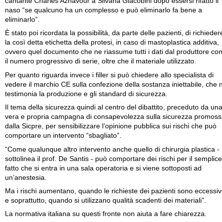
cantante Charles Aznavour a Silvana Giacobini dopo essersi rifatto il
naso “se qualcuno ha un complesso e può eliminarlo fa bene a
eliminarlo”.
È stato poi ricordata la possibilità, da parte delle pazienti, di richieder
la così detta etichetta della protesi, in caso di mastoplastica additiva,
ovvero quel documento che ne riassume tutti i dati dal produttore c
il numero progressivo di serie, oltre che il materiale utilizzato.
Per quanto riguarda invece i filler si può chiedere allo specialista di
vedere il marchio CE sulla confezione della sostanza iniettabile, che 
testimonia la produzione e gli standard di sicurezza.
Il tema della sicurezza quindi al centro del dibattito, preceduto da un
vera e propria campagna di consapevolezza sulla sicurezza promos
dalla Sicpre, per sensibilizzare l’opinione pubblica sui rischi che può
comportare un intervento “sbagliato”.
“Come qualunque altro intervento anche quello di chirurgia plastica -
sottolinea il prof. De Santis - può comportare dei rischi per il semplice
fatto che si entra in una sala operatoria e si viene sottoposti ad
un’anestesia.
Ma i rischi aumentano, quando le richieste dei pazienti sono eccessiv
e soprattutto, quando si utilizzano qualità scadenti dei materiali”.
La normativa italiana su questi fronte non aiuta a fare chiarezza.