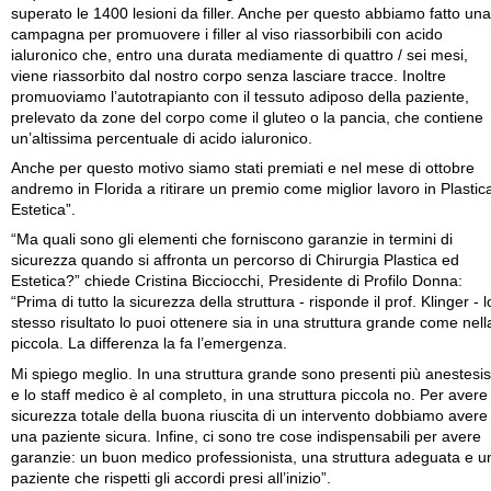
superato le 1400 lesioni da filler. Anche per questo abbiamo fatto una
campagna per promuovere i filler al viso riassorbibili con acido
ialuronico che, entro una durata mediamente di quattro / sei mesi,
viene riassorbito dal nostro corpo senza lasciare tracce. Inoltre
promuoviamo l’autotrapianto con il tessuto adiposo della paziente,
prelevato da zone del corpo come il gluteo o la pancia, che contiene
un’altissima percentuale di acido ialuronico.
Anche per questo motivo siamo stati premiati e nel mese di ottobre
andremo in Florida a ritirare un premio come miglior lavoro in Plastic
Estetica”.
“Ma quali sono gli elementi che forniscono garanzie in termini di
sicurezza quando si affronta un percorso di Chirurgia Plastica ed
Estetica?” chiede Cristina Bicciocchi, Presidente di Profilo Donna:
“Prima di tutto la sicurezza della struttura - risponde il prof. Klinger - l
stesso risultato lo puoi ottenere sia in una struttura grande come nell
piccola. La differenza la fa l’emergenza.
Mi spiego meglio. In una struttura grande sono presenti più anestesis
e lo staff medico è al completo, in una struttura piccola no. Per avere 
sicurezza totale della buona riuscita di un intervento dobbiamo avere
una paziente sicura. Infine, ci sono tre cose indispensabili per avere
garanzie: un buon medico professionista, una struttura adeguata e u
paziente che rispetti gli accordi presi all’inizio”.