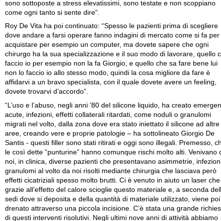
sono sottoposte a stress elevatissimi, sono testate e non scoppiano
come ogni tanto si sente dire”.
Roy De Vita ha poi continuato: “Spesso le pazienti prima di scegliere
dove andare a farsi operare fanno indagini di mercato come si fa per
acquistare per esempio un computer, ma dovete sapere che ogni
chirurgo ha la sua specializzazione e il suo modo di lavorare, quello 
faccio io per esempio non la fa Giorgio, e quello che sa fare bene lui
non lo faccio io allo stesso modo, quindi la cosa migliore da fare è
affidarvi a un bravo specialista, con il quale dovete avere un feeling,
dovete trovarvi d’accordo”.
“L’uso e l’abuso, negli anni ’80 del silicone liquido, ha creato emerge
acute, infezioni, effetti collaterali ritardati, come noduli o granulomi
migrati nel volto, dalla zona dove era stato iniettato il silicone ad altre
aree, creando vere e proprie patologie – ha sottolineato Giorgio De
Santis - questi filler sono stati ritirati e oggi sono illegali. Premesso, c
le così dette “punturine” hanno comunque rischi molto alti. Venivano 
noi, in clinica, diverse pazienti che presentavano asimmetrie, infezioni
granulomi al volto da noi risolti mediante chirurgia che lasciava però
effetti cicatriziali spesso molto brutti. Ci è venuto in aiuto un laser che
grazie all’effetto del calore scioglie questo materiale e, a seconda del
sedi dove si deposita e della quantità di materiale utilizzato, viene poi
drenato attraverso una piccola incisione. C’è stata una grande richies
di questi interventi risolutivi. Negli ultimi nove anni di attività abbiamo