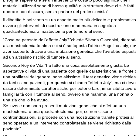
bisogna sapere che se un intervento è costato poco significa che i
materiali utilizzati sono di bassa qualità e la struttura dove ci si è fatti
operare non è sicura, senza parlare del professionista”.
Il dibattito è poi virato su un aspetto molto più delicato e problematico
ovvero gli interventi di ricostruzione mammaria in seguito a
quadrantectomia o mastectomia per tumore al seno.
“Cosa ne pensate dell’effetto Joly?”chiede Silvana Giacobini, riferend
alla mastectomia totale a cui si è sottoposta l’attrice Angelina Joly, do
aver scoperto di avere una mutazione genetica che l’avrebbe espost
ad un altissimo rischio di tumore al seno.
Secondo Roy de Vita “ha fatto una cosa assolutamente giusta. Le
aspettative di vita di una paziente con quelle caratteristiche, a fronte 
una profilassi del genere, sono altissime. Il test genetico viene richies
da tantissime pazienti, per questo si chiama “effetto Joly”, ma ci dev
essere determinate caratteristiche per poterlo fare, innanzitutto aver
famigliarità con il tumore al seno, ovvero una mamma, una nonna o
una zia che lo ha avuto.
Se invece non sono presenti mutazioni genetiche si effettua una
mastectomia o una quadrantectomia, poi, se non ci sono
controindicazioni, si procede con una ricostruzione tramite protesi al
seno operato e un intervento controlaterale se viene richiesto dalla
paziente”.