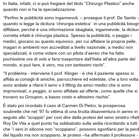
In Italia, infatti, ci si può fregiare del titolo “Chirurgo Plastico” anche
quando non si ha la specializzazione.
“Perfino le pubblicità sono ingannevoli, – prosegue il prof. De Santis 
quando si legge la dicitura ‘chirurgia estetica’ in una pubblicità bisog
diffidare, perché è una informazione sbagliata, ingannevole, la dicitur
corretta infatti è chirurgia plastica. Spesso la pubblicità, o peggio i
medici, giocano su questo equivoco, per cui affidare la propria pelle,
magari in ambienti non accreditati a livello nazionale, a medici non
specializzati, è come volare con un pilota d’aereo che ha fatto
pochissime ore di volo e farsi trasportare dall’Italia all’altra parte del
mondo, si può fare, è vero, ma con tantissimi rischi”.
“Il problema - interviene il prof. Klinger - è che il paziente spesso si
affida ai consigli di amiche, parrucchiere ed estetiste, che a loro volta
sono andate a rifarsi il seno o il lifting da amici medici che si sono
improvvisati, o peggio, si sono affidate ad offerte, come quelle che si
trovano su Groupon, a basso costo e altissimo rischio”.
È stato poi ricordato il caso di Carmen Di Pietro, la prosperosa
soubrette che nel ’97 fu vittima di una brutta disavventura in aereo in
seguito allo “scoppio” per così dire della protesi del seno sinistro rifat
Roy De Vita a quel punto ha sobbalzato sulla sedia ricordando a tutti
che “i seni in silicone non “scoppiano”, possono sgonfiarsi per la perd
del liquido ma non scoppiano, le protesi –ha affermato il professore -