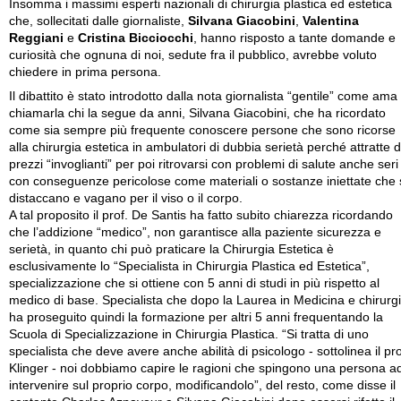
Insomma i massimi esperti nazionali di chirurgia plastica ed estetica
che, sollecitati dalle giornaliste,
Silvana Giacobini
,
Valentina
Reggiani
e
Cristina Bicciocchi
, hanno risposto a tante domande e
curiosità che ognuna di noi, sedute fra il pubblico, avrebbe voluto
chiedere in prima persona.
Il dibattito è stato introdotto dalla nota giornalista “gentile” come ama
chiamarla chi la segue da anni, Silvana Giacobini, che ha ricordato
come sia sempre più frequente conoscere persone che sono ricorse
alla chirurgia estetica in ambulatori di dubbia serietà perché attratte 
prezzi “invoglianti” per poi ritrovarsi con problemi di salute anche seri
con conseguenze pericolose come materiali o sostanze iniettate che 
distaccano e vagano per il viso o il corpo.
A tal proposito il prof. De Santis ha fatto subito chiarezza ricordando
che l’addizione “medico”, non garantisce alla paziente sicurezza e
serietà, in quanto chi può praticare la Chirurgia Estetica è
esclusivamente lo “Specialista in Chirurgia Plastica ed Estetica”,
specializzazione che si ottiene con 5 anni di studi in più rispetto al
medico di base. Specialista che dopo la Laurea in Medicina e chirurg
ha proseguito quindi la formazione per altri 5 anni frequentando la
Scuola di Specializzazione in Chirurgia Plastica. “Si tratta di uno
specialista che deve avere anche abilità di psicologo - sottolinea il pro
Klinger - noi dobbiamo capire le ragioni che spingono una persona a
intervenire sul proprio corpo, modificandolo”, del resto, come disse il