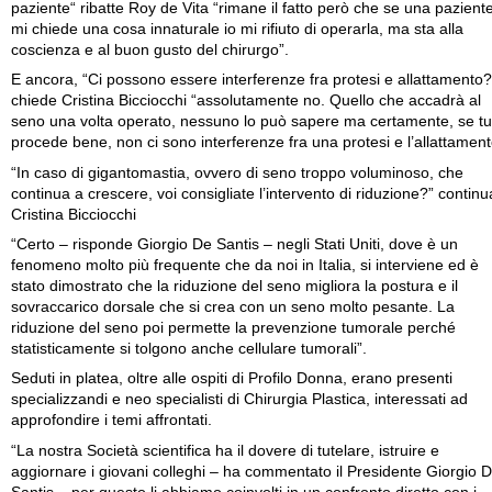
paziente“ ribatte Roy de Vita “rimane il fatto però che se una pazient
mi chiede una cosa innaturale io mi rifiuto di operarla, ma sta alla
coscienza e al buon gusto del chirurgo”.
E ancora, “Ci possono essere interferenze fra protesi e allattamento?
chiede Cristina Bicciocchi “assolutamente no. Quello che accadrà al
seno una volta operato, nessuno lo può sapere ma certamente, se tu
procede bene, non ci sono interferenze fra una protesi e l’allattament
“In caso di gigantomastia, ovvero di seno troppo voluminoso, che
continua a crescere, voi consigliate l’intervento di riduzione?” continu
Cristina Bicciocchi
“Certo – risponde Giorgio De Santis – negli Stati Uniti, dove è un
fenomeno molto più frequente che da noi in Italia, si interviene ed è
stato dimostrato che la riduzione del seno migliora la postura e il
sovraccarico dorsale che si crea con un seno molto pesante. La
riduzione del seno poi permette la prevenzione tumorale perché
statisticamente si tolgono anche cellulare tumorali”.
Seduti in platea, oltre alle ospiti di Profilo Donna, erano presenti
specializzandi e neo specialisti di Chirurgia Plastica, interessati ad
approfondire i temi affrontati.
“La nostra Società scientifica ha il dovere di tutelare, istruire e
aggiornare i giovani colleghi – ha commentato il Presidente Giorgio 