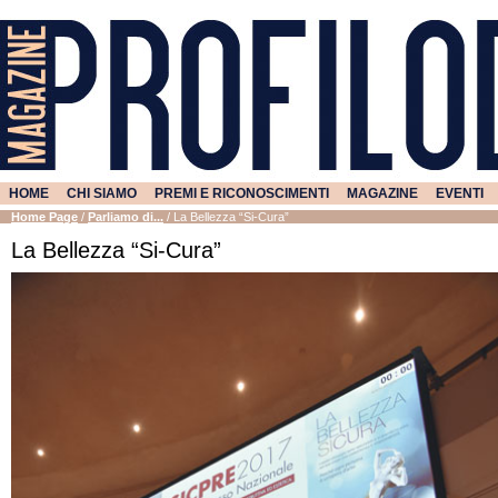
HOME
CHI SIAMO
PREMI E RICONOSCIMENTI
MAGAZINE
EVENTI
Home Page
/
Parliamo di...
/
La Bellezza “Si-Cura”
La Bellezza “Si-Cura”