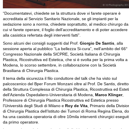
“Documentatevi, chiedete se la struttura dove vi farete operare è
accreditata al Servizio Sanitario Nazionale, se gli impianti per la
sedazione sono a norma, chiedete soprattutto, al medico chirurgo da
cui vi farete operare, il foglio dell’accreditamento e di poter accedere
alla casistica refertata degli interventi fatti”.
Sono alcuni dei consigli suggeriti dal Prof.
Giorgio De Santis
, alla
sessione aperta al pubblico “La bellezza Si-cura”, nell’ambito del 66°
Congresso Nazionale della SICPRE, Società Italiana di Chirurgia
Plastica, Ricostruttiva ed Estetica, che si è svolta per la prima volta a
Modena, lo scorso settembre, in collaborazione con la Società
Brasiliana di Chirurgia Plastica.
Il tema della sicurezza il filo conduttore del talk che ha visto sul
palcoscenico del Bper Forum Monzani oltre al Prof. De Santis, diretto
della Struttura Complessa di Chirurgia Plastica, Ricostruttiva ed Estet
dell’Azienda Ospedaliero-Universitaria di Modena,
Marco Klinger
,
Professore di Chirurgia Plastica Ricostruttiva ed Estetica presso
l’Università degli Studi di Milano e
Roy de Vita
, Primario della Divisio
di Chirurgia Plastica dell’Istituto dei Tumori di Roma Regina Elena, d
ha una casistica operatoria di oltre 10mila interventi chirurgici eseguit
da primo operatore.