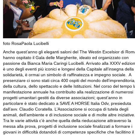
foto RosaPaola Lucibelli
Anche quest’anno gli eleganti saloni del The Westin Excelsior di Rom
hanno ospitato il Gala delle Margherite, ideato ed organizzato con
passione da Bianca Maria Caringi Lucibelli. Arrivato alla XXXV edizio
è uno degli eventi più iconici e longevi della Capitale all’insegna della
solidarietà, è ormai un simbolo di raffinatezza e impegno sociale. A
presenziare ci sono stati circa 400 ospiti del mondo dell’imprenditoria
della cultura, dello spettacolo e delle Istituzioni. Nel corso del tempo l
manifestazione annuale ha contribuito alla realizzazione di numerosi
progetti umanitari gestiti da diverse associazioni; quest’anno in
particolare è stato dedicato a SAVE A HORSE Italia Odv, presieduta
dall’avv. Claudio Coratella. L’Associazione si occupa di tutela degli
animali, dell’ambiente e di inclusione sociale e di molte altre iniziative
Tra le varie attività c’è anche quella della rieducazione attraverso la
messa alla prova, progetti di inclusione sociale finalizzati a formare i
giovani in difficoltà dotandoli di competenze specifiche che facilitino il