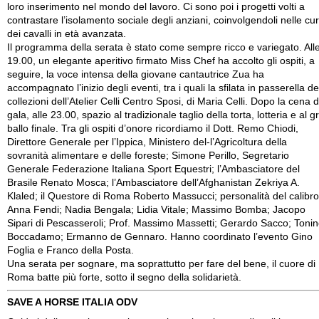
loro inserimento nel mondo del lavoro. Ci sono poi i progetti volti a
contrastare l’isolamento sociale degli anziani, coinvolgendoli nelle cu
dei cavalli in età avanzata.
Il programma della serata è stato come sempre ricco e variegato. All
19.00, un elegante aperitivo firmato Miss Chef ha accolto gli ospiti, a
seguire, la voce intensa della giovane cantautrice Zua ha
accompagnato l’inizio degli eventi, tra i quali la sfilata in passerella de
collezioni dell’Atelier Celli Centro Sposi, di Maria Celli. Dopo la cena d
gala, alle 23.00, spazio al tradizionale taglio della torta, lotteria e al g
ballo finale. Tra gli ospiti d’onore ricordiamo il Dott. Remo Chiodi,
Direttore Generale per l’Ippica, Ministero del-l’Agricoltura della
sovranità alimentare e delle foreste; Simone Perillo, Segretario
Generale Federazione Italiana Sport Equestri; l’Ambasciatore del
Brasile Renato Mosca; l’Ambasciatore dell’Afghanistan Zekriya A.
Klaled; il Questore di Roma Roberto Massucci; personalità del calibro
Anna Fendi; Nadia Bengala; Lidia Vitale; Massimo Bomba; Jacopo
Sipari di Pescasseroli; Prof. Massimo Massetti; Gerardo Sacco; Toni
Boccadamo; Ermanno de Gennaro. Hanno coordinato l’evento Gino
Foglia e Franco della Posta.
Una serata per sognare, ma soprattutto per fare del bene, il cuore di
Roma batte più forte, sotto il segno della solidarietà.
SAVE A HORSE ITALIA ODV